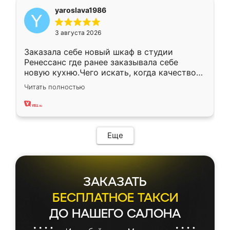
yaroslava1986
3 августа 2026
Заказала себе новый шкаф в студии
Ренессанс где ранее заказывала себе
новую кухню.Чего искать, когда качеством
вполне довольна. Служит кухня уже почти
Читать полностью
два года, нареканий нет.
Еще
ЗАКАЗАТЬ
БЕСПЛАТНОЕ ТАКСИ
ДО НАШЕГО САЛОНА