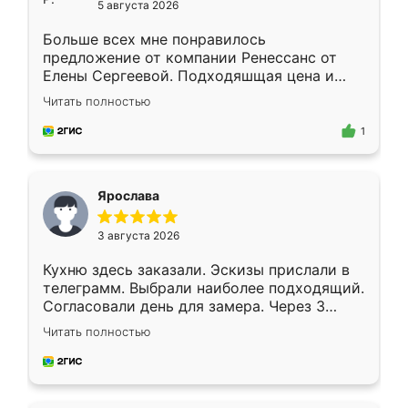
5 августа 2026
Больше всех мне понравилось
предложение от компании Ренессанс от
Елены Сергеевой. Подходяшщая цена и
короткие сроки изготовления. Приехавший
Читать полностью
для замера сотрудник Владислав
предложил по моему эскизу самый
1
подходящий вариант шкафа. Немного его
видоизменил, получилось даже лучше, чем
я хотела.
Ярослава
3 августа 2026
Кухню здесь заказали. Эскизы прислали в
телеграмм. Выбрали наиболее подходящий.
Согласовали день для замера. Через 3
недели кухня была уже готова. Остались
Читать полностью
довольны работой. Спасибо Ренессанс
мебель за качественную работу!