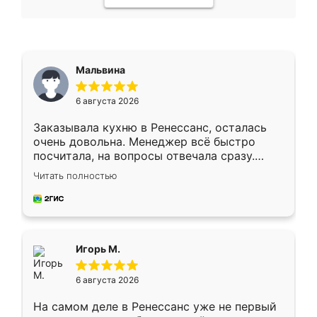
Мальвина
6 августа 2026
Заказывала кухню в Ренессанс, осталась
очень довольна. Менеджер всё быстро
посчитала, на вопросы отвечала сразу.
Замерщик приехал в субботу, подошёл к
Читать полностью
делу со всей ответственностью. Собрали
за день, ребята работали аккуратно, даже
пыли почти не было. Качество отличное,
ящики ходят плавно, ничего не скрипит.
Всё подошло как влитое.
Игорь М.
6 августа 2026
На самом деле в Ренессанс уже не первый