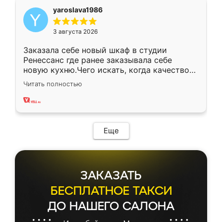
yaroslava1986
3 августа 2026
Заказала себе новый шкаф в студии
Ренессанс где ранее заказывала себе
новую кухню.Чего искать, когда качеством
вполне довольна. Служит кухня уже почти
Читать полностью
два года, нареканий нет.
Еще
ЗАКАЗАТЬ
БЕСПЛАТНОЕ ТАКСИ
ДО НАШЕГО САЛОНА