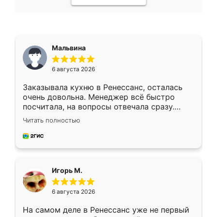
Мальвина
6 августа 2026
Заказывала кухню в Ренессанс, осталась
очень довольна. Менеджер всё быстро
посчитала, на вопросы отвечала сразу.
Замерщик приехал в субботу, подошёл к
Читать полностью
делу со всей ответственностью. Собрали
за день, ребята работали аккуратно, даже
пыли почти не было. Качество отличное,
ящики ходят плавно, ничего не скрипит.
Всё подошло как влитое.
Игорь М.
6 августа 2026
На самом деле в Ренессанс уже не первый