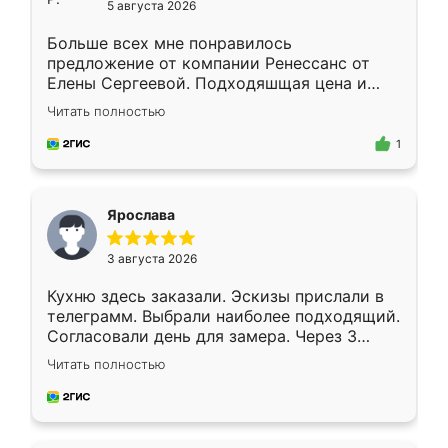
5 августа 2026
Больше всех мне понравилось
предложение от компании Ренессанс от
Елены Сергеевой. Подходяшщая цена и
короткие сроки изготовления. Приехавший
Читать полностью
для замера сотрудник Владислав
предложил по моему эскизу самый
1
подходящий вариант шкафа. Немного его
видоизменил, получилось даже лучше, чем
я хотела.
Ярослава
3 августа 2026
Кухню здесь заказали. Эскизы прислали в
телеграмм. Выбрали наиболее подходящий.
Согласовали день для замера. Через 3
недели кухня была уже готова. Остались
Читать полностью
довольны работой. Спасибо Ренессанс
мебель за качественную работу!