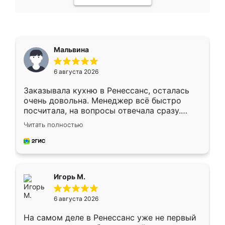
Мальвина
6 августа 2026
Заказывала кухню в Ренессанс, осталась
очень довольна. Менеджер всё быстро
посчитала, на вопросы отвечала сразу.
Замерщик приехал в субботу, подошёл к
Читать полностью
делу со всей ответственностью. Собрали
за день, ребята работали аккуратно, даже
пыли почти не было. Качество отличное,
ящики ходят плавно, ничего не скрипит.
Всё подошло как влитое.
Игорь М.
6 августа 2026
На самом деле в Ренессанс уже не первый