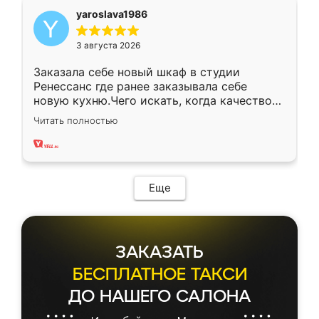
yaroslava1986
3 августа 2026
Заказала себе новый шкаф в студии
Ренессанс где ранее заказывала себе
новую кухню.Чего искать, когда качеством
вполне довольна. Служит кухня уже почти
Читать полностью
два года, нареканий нет.
Еще
ЗАКАЗАТЬ
БЕСПЛАТНОЕ ТАКСИ
ДО НАШЕГО САЛОНА