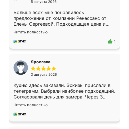
5 августа 2026
Больше всех мне понравилось
предложение от компании Ренессанс от
Елены Сергеевой. Подходяшщая цена и
короткие сроки изготовления. Приехавший
Читать полностью
для замера сотрудник Владислав
предложил по моему эскизу самый
1
подходящий вариант шкафа. Немного его
видоизменил, получилось даже лучше, чем
я хотела.
Ярослава
3 августа 2026
Кухню здесь заказали. Эскизы прислали в
телеграмм. Выбрали наиболее подходящий.
Согласовали день для замера. Через 3
недели кухня была уже готова. Остались
Читать полностью
довольны работой. Спасибо Ренессанс
мебель за качественную работу!