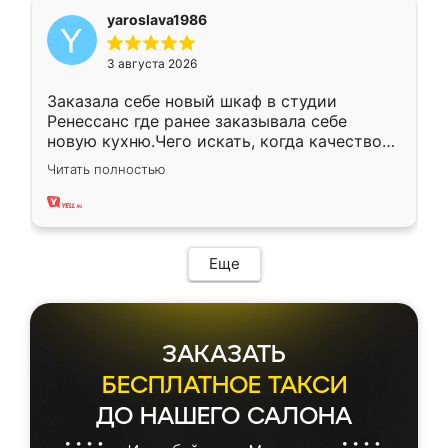
yaroslava1986
3 августа 2026
Заказала себе новый шкаф в студии
Ренессанс где ранее заказывала себе
новую кухню.Чего искать, когда качеством
вполне довольна. Служит кухня уже почти
Читать полностью
два года, нареканий нет.
Еще
ЗАКАЗАТЬ
БЕСПЛАТНОЕ ТАКСИ
ДО НАШЕГО САЛОНА