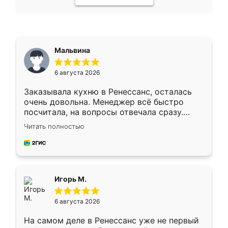
Мальвина
6 августа 2026
Заказывала кухню в Ренессанс, осталась
очень довольна. Менеджер всё быстро
посчитала, на вопросы отвечала сразу.
Замерщик приехал в субботу, подошёл к
Читать полностью
делу со всей ответственностью. Собрали
за день, ребята работали аккуратно, даже
пыли почти не было. Качество отличное,
ящики ходят плавно, ничего не скрипит.
Всё подошло как влитое.
Игорь М.
6 августа 2026
На самом деле в Ренессанс уже не первый