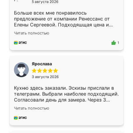
5 августа 2026
Больше всех мне понравилось
предложение от компании Ренессанс от
Елены Сергеевой. Подходяшщая цена и
короткие сроки изготовления. Приехавший
Читать полностью
для замера сотрудник Владислав
предложил по моему эскизу самый
1
подходящий вариант шкафа. Немного его
видоизменил, получилось даже лучше, чем
я хотела.
Ярослава
3 августа 2026
Кухню здесь заказали. Эскизы прислали в
телеграмм. Выбрали наиболее подходящий.
Согласовали день для замера. Через 3
недели кухня была уже готова. Остались
Читать полностью
довольны работой. Спасибо Ренессанс
мебель за качественную работу!