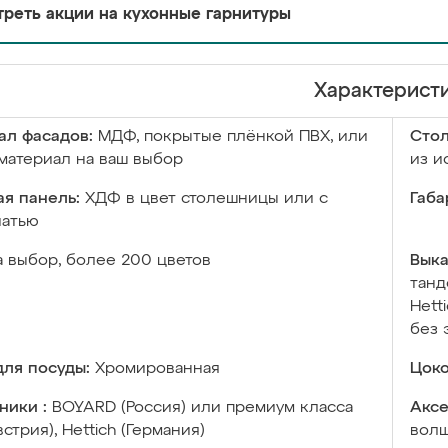
реть акции на кухонные гарнитуры
Характерист
ал фасадов:
МДФ, покрытые плёнкой ПВХ, или
Сто
материал на ваш выбор
из и
я панель:
ХДФ в цвет столешницы или с
Габа
чатью
а выбор, более 200 цветов
Выка
танд
Hett
без 
ля посуды:
Хромированная
Цоко
ники :
BOYARD (Россия) или премиум класса
Аксе
встрия), Hettich (Германия)
волш