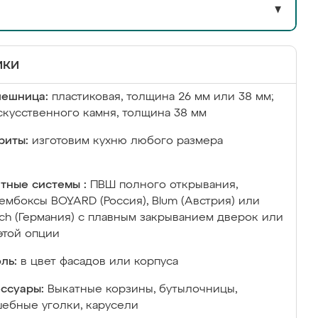
▼
ики
лешница:
пластиковая, толщина 26 мм или 38 мм;
скусственного камня, толщина 38 мм
риты:
изготовим кухню любого размера
тные системы :
ПВШ полного открывания,
ембоксы BOYARD (Россия), Blum (Австрия) или
ich (Германия) с плавным закрыванием дверок или
этой опции
ль:
в цвет фасадов или корпуса
ссуары:
Выкатные корзины, бутылочницы,
ебные уголки, карусели