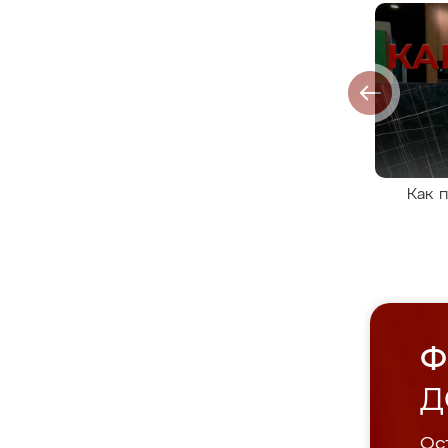
Как 
Ф
Д
Ост