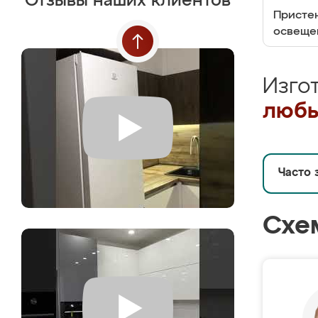
Отзывы наших клиентов
Пристен
освеще
Изго
любы
Часто 
Схе