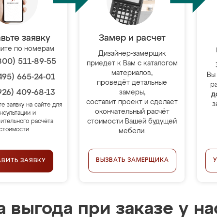
вьте заявку
Замер и расчет
ите по номерам
Дизайнер-замерщик
800) 511-89-55
приедет к Вам с каталогом
материалов,
Вы
495) 665-24-01
проведёт детальные
р
926) 409-68-13
замеры,
д
составит проект и сделает
з
те заявку на сайте для
окончательный расчёт
нсультации и
стоимости Вашей будущей
ительного расчёта
стоимости.
мебели.
ВЫЗВАТЬ ЗАМЕРЩИКА
АВИТЬ ЗАЯВКУ
 выгода при заказе у на