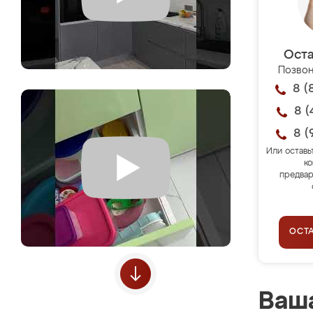
Оста
Позвон
8 (
8 (
8 (
Или оставь
ко
предвар
ОСТ
Ваша