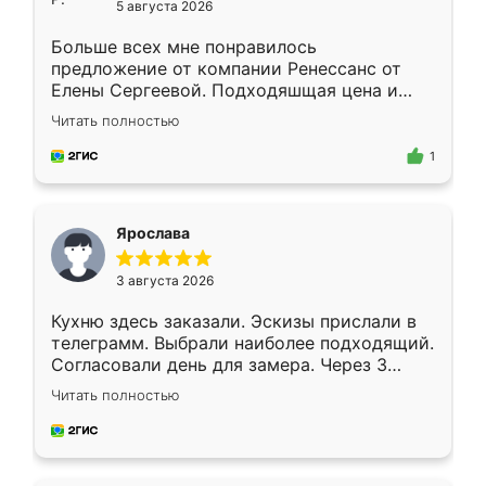
5 августа 2026
Больше всех мне понравилось
предложение от компании Ренессанс от
Елены Сергеевой. Подходяшщая цена и
короткие сроки изготовления. Приехавший
Читать полностью
для замера сотрудник Владислав
предложил по моему эскизу самый
1
подходящий вариант шкафа. Немного его
видоизменил, получилось даже лучше, чем
я хотела.
Ярослава
3 августа 2026
Кухню здесь заказали. Эскизы прислали в
телеграмм. Выбрали наиболее подходящий.
Согласовали день для замера. Через 3
недели кухня была уже готова. Остались
Читать полностью
довольны работой. Спасибо Ренессанс
мебель за качественную работу!