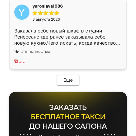
yaroslava1986
3 августа 2026
Заказала себе новый шкаф в студии
Ренессанс где ранее заказывала себе
новую кухню.Чего искать, когда качеством
вполне довольна. Служит кухня уже почти
Читать полностью
два года, нареканий нет.
Еще
ЗАКАЗАТЬ
БЕСПЛАТНОЕ ТАКСИ
ДО НАШЕГО САЛОНА