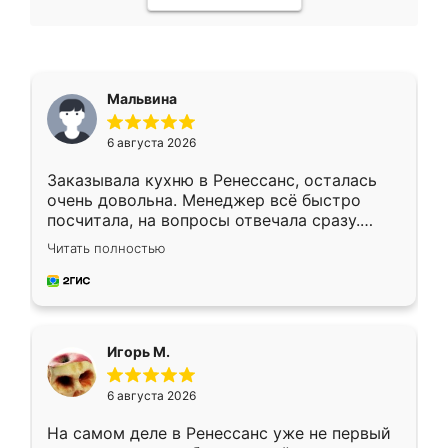
Мальвина
6 августа 2026
Заказывала кухню в Ренессанс, осталась
очень довольна. Менеджер всё быстро
посчитала, на вопросы отвечала сразу.
Замерщик приехал в субботу, подошёл к
Читать полностью
делу со всей ответственностью. Собрали
за день, ребята работали аккуратно, даже
пыли почти не было. Качество отличное,
ящики ходят плавно, ничего не скрипит.
Всё подошло как влитое.
Игорь М.
6 августа 2026
На самом деле в Ренессанс уже не первый