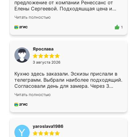
предложение от компании Ренессанс от
Елены Сергеевой. Подходяшщая цена и
короткие сроки изготовления. Приехавший
Читать полностью
для замера сотрудник Владислав
предложил по моему эскизу самый
1
подходящий вариант шкафа. Немного его
видоизменил, получилось даже лучше, чем
я хотела.
Ярослава
3 августа 2026
Кухню здесь заказали. Эскизы прислали в
телеграмм. Выбрали наиболее подходящий.
Согласовали день для замера. Через 3
недели кухня была уже готова. Остались
Читать полностью
довольны работой. Спасибо Ренессанс
мебель за качественную работу!
yaroslava1986