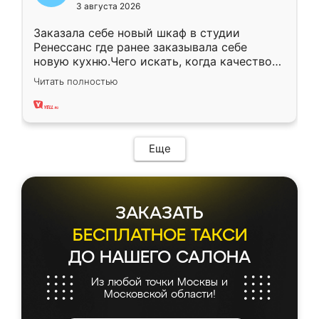
3 августа 2026
Заказала себе новый шкаф в студии
Ренессанс где ранее заказывала себе
новую кухню.Чего искать, когда качеством
вполне довольна. Служит кухня уже почти
Читать полностью
два года, нареканий нет.
Еще
ЗАКАЗАТЬ
БЕСПЛАТНОЕ ТАКСИ
ДО НАШЕГО САЛОНА
Из любой точки Москвы и
Московской области!