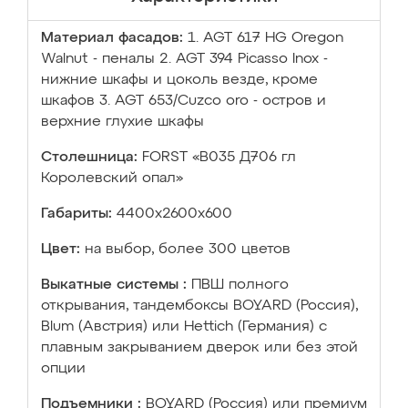
Материал фасадов:
1. AGT 617 HG Oregon
Walnut - пеналы 2. AGT 394 Picasso Inox -
нижние шкафы и цоколь везде, кроме
шкафов 3. AGT 653/Cuzco oro - остров и
верхние глухие шкафы
Столешница:
FORST «В035 Д706 гл
Королевский опал»
Габариты:
4400х2600х600
Цвет:
на выбор, более 300 цветов
Выкатные системы :
ПВШ полного
открывания, тандембоксы BOYARD (Россия),
Blum (Австрия) или Hettich (Германия) с
плавным закрыванием дверок или без этой
опции
Подъемники :
BOYARD (Россия) или премиум