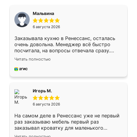
Мальвина
6 августа 2026
Заказывала кухню в Ренессанс, осталась
очень довольна. Менеджер всё быстро
посчитала, на вопросы отвечала сразу.
Замерщик приехал в субботу, подошёл к
Читать полностью
делу со всей ответственностью. Собрали
за день, ребята работали аккуратно, даже
пыли почти не было. Качество отличное,
ящики ходят плавно, ничего не скрипит.
Всё подошло как влитое.
Игорь М.
6 августа 2026
На самом деле в Ренессанс уже не первый
раз заказываю мебель первый раз
заказывал кроватку для маленького
ребёнка при его рождении ,во второй раз
Читать полностью