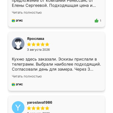
предложение от компании Ренессанс от
Елены Сергеевой. Подходяшщая цена и
короткие сроки изготовления. Приехавший
Читать полностью
для замера сотрудник Владислав
предложил по моему эскизу самый
1
подходящий вариант шкафа. Немного его
видоизменил, получилось даже лучше, чем
я хотела.
Ярослава
3 августа 2026
Кухню здесь заказали. Эскизы прислали в
телеграмм. Выбрали наиболее подходящий.
Согласовали день для замера. Через 3
недели кухня была уже готова. Остались
Читать полностью
довольны работой. Спасибо Ренессанс
мебель за качественную работу!
yaroslava1986