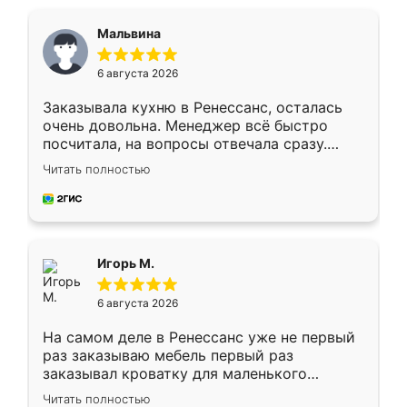
Мальвина
6 августа 2026
Заказывала кухню в Ренессанс, осталась
очень довольна. Менеджер всё быстро
посчитала, на вопросы отвечала сразу.
Замерщик приехал в субботу, подошёл к
Читать полностью
делу со всей ответственностью. Собрали
за день, ребята работали аккуратно, даже
пыли почти не было. Качество отличное,
ящики ходят плавно, ничего не скрипит.
Всё подошло как влитое.
Игорь М.
6 августа 2026
На самом деле в Ренессанс уже не первый
раз заказываю мебель первый раз
заказывал кроватку для маленького
ребёнка при его рождении ,во второй раз
Читать полностью