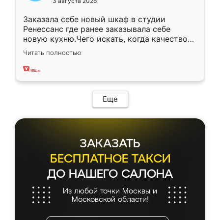
3 августа 2026
Заказала себе новый шкаф в студии
Ренессанс где ранее заказывала себе
новую кухню.Чего искать, когда качеством
вполне довольна. Служит кухня уже почти
Читать полностью
два года, нареканий нет.
Еще
ЗАКАЗАТЬ
БЕСПЛАТНОЕ ТАКСИ
ДО НАШЕГО САЛОНА
Из любой точки Москвы и
Московской области!