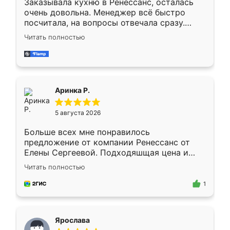
Заказывала кухню в Ренессанс, осталась
очень довольна. Менеджер всё быстро
посчитала, на вопросы отвечала сразу.
Замерщик приехал в субботу, подошёл к
Читать полностью
делу со всей ответственностью. Собрали
за день, ребята работали аккуратно, даже
пыли почти не было. Качество отличное,
ящики ходят плавно, ничего не скрипит.
Всё подошло как влитое.
Аринка Р.
5 августа 2026
Больше всех мне понравилось
предложение от компании Ренессанс от
Елены Сергеевой. Подходяшщая цена и
короткие сроки изготовления. Приехавший
Читать полностью
для замера сотрудник Владислав
предложил по моему эскизу самый
1
подходящий вариант шкафа. Немного его
видоизменил, получилось даже лучше, чем
я хотела.
Ярослава