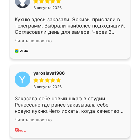
3 августа 2026
Кухню здесь заказали. Эскизы прислали в
телеграмм. Выбрали наиболее подходящий.
Согласовали день для замера. Через 3
недели кухня была уже готова. Остались
Читать полностью
довольны работой. Спасибо Ренессанс
мебель за качественную работу!
yaroslava1986
3 августа 2026
Заказала себе новый шкаф в студии
Ренессанс где ранее заказывала себе
новую кухню.Чего искать, когда качеством
вполне довольна. Служит кухня уже почти
Читать полностью
два года, нареканий нет.