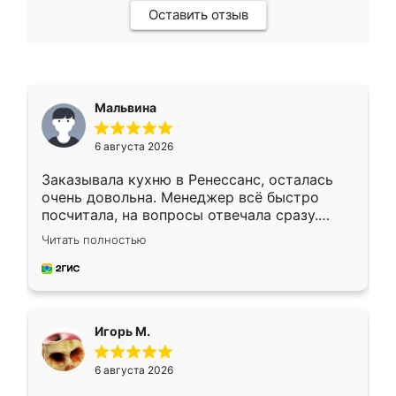
Оставить отзыв
Мальвина
6 августа 2026
Заказывала кухню в Ренессанс, осталась
очень довольна. Менеджер всё быстро
посчитала, на вопросы отвечала сразу.
Замерщик приехал в субботу, подошёл к
Читать полностью
делу со всей ответственностью. Собрали
за день, ребята работали аккуратно, даже
пыли почти не было. Качество отличное,
ящики ходят плавно, ничего не скрипит.
Всё подошло как влитое.
Игорь М.
6 августа 2026