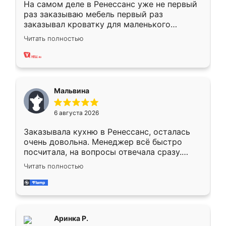
На самом деле в Ренессанс уже не первый
раз заказываю мебель первый раз
заказывал кроватку для маленького
ребёнка при его рождении ,во второй раз
Читать полностью
заказал шкаф-купе. По качеству очень
хорошее сборка достаточно быстрая,
также адекватные цены. До этого
сравнивал с разными конкурентами в этом
сегменте ,выбор у конкурентов куда
Мальвина
меньше, здесь же он более разнообразный.
Мне нравится ,если что-то потребуется из
6 августа 2026
мебели буду заказывать только здесь.
Заказывала кухню в Ренессанс, осталась
очень довольна. Менеджер всё быстро
посчитала, на вопросы отвечала сразу.
Замерщик приехал в субботу, подошёл к
Читать полностью
делу со всей ответственностью. Собрали
за день, ребята работали аккуратно, даже
пыли почти не было. Качество отличное,
ящики ходят плавно, ничего не скрипит.
Всё подошло как влитое.
Аринка Р.