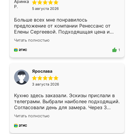
5 августа 2026
Больше всех мне понравилось
предложение от компании Ренессанс от
Елены Сергеевой. Подходяшщая цена и
короткие сроки изготовления. Приехавший
Читать полностью
для замера сотрудник Владислав
предложил по моему эскизу самый
1
подходящий вариант шкафа. Немного его
видоизменил, получилось даже лучше, чем
я хотела.
Ярослава
3 августа 2026
Кухню здесь заказали. Эскизы прислали в
телеграмм. Выбрали наиболее подходящий.
Согласовали день для замера. Через 3
недели кухня была уже готова. Остались
Читать полностью
довольны работой. Спасибо Ренессанс
мебель за качественную работу!