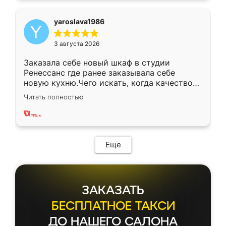
yaroslava1986
3 августа 2026
Заказала себе новый шкаф в студии
Ренессанс где ранее заказывала себе
новую кухню.Чего искать, когда качеством
вполне довольна. Служит кухня уже почти
Читать полностью
два года, нареканий нет.
Еще
ЗАКАЗАТЬ
БЕСПЛАТНОЕ ТАКСИ
ДО НАШЕГО САЛОНА