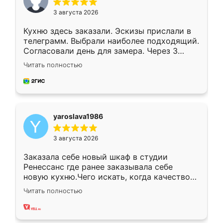
3 августа 2026
Кухню здесь заказали. Эскизы прислали в
телеграмм. Выбрали наиболее подходящий.
Согласовали день для замера. Через 3
недели кухня была уже готова. Остались
Читать полностью
довольны работой. Спасибо Ренессанс
мебель за качественную работу!
yaroslava1986
3 августа 2026
Заказала себе новый шкаф в студии
Ренессанс где ранее заказывала себе
новую кухню.Чего искать, когда качеством
вполне довольна. Служит кухня уже почти
Читать полностью
два года, нареканий нет.