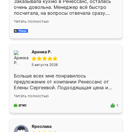
Заказывала кухню в Ренессанс, осталась
очень довольна. Менеджер всё быстро
посчитала, на вопросы отвечала сразу.
Замерщик приехал в субботу, подошёл к
Читать полностью
делу со всей ответственностью. Собрали
за день, ребята работали аккуратно, даже
пыли почти не было. Качество отличное,
ящики ходят плавно, ничего не скрипит.
Всё подошло как влитое.
Аринка Р.
5 августа 2026
Больше всех мне понравилось
предложение от компании Ренессанс от
Елены Сергеевой. Подходяшщая цена и
короткие сроки изготовления. Приехавший
Читать полностью
для замера сотрудник Владислав
предложил по моему эскизу самый
1
подходящий вариант шкафа. Немного его
видоизменил, получилось даже лучше, чем
я хотела.
Ярослава