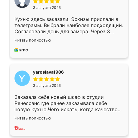
3 августа 2026
Кухню здесь заказали. Эскизы прислали в
телеграмм. Выбрали наиболее подходящий.
Согласовали день для замера. Через 3
недели кухня была уже готова. Остались
Читать полностью
довольны работой. Спасибо Ренессанс
мебель за качественную работу!
yaroslava1986
3 августа 2026
Заказала себе новый шкаф в студии
Ренессанс где ранее заказывала себе
новую кухню.Чего искать, когда качеством
вполне довольна. Служит кухня уже почти
Читать полностью
два года, нареканий нет.