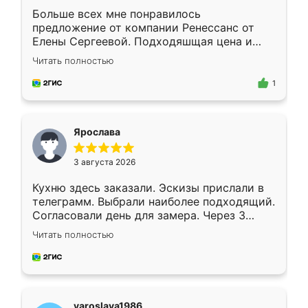
Больше всех мне понравилось
предложение от компании Ренессанс от
Елены Сергеевой. Подходяшщая цена и
короткие сроки изготовления. Приехавший
Читать полностью
для замера сотрудник Владислав
предложил по моему эскизу самый
1
подходящий вариант шкафа. Немного его
видоизменил, получилось даже лучше, чем
я хотела.
Ярослава
3 августа 2026
Кухню здесь заказали. Эскизы прислали в
телеграмм. Выбрали наиболее подходящий.
Согласовали день для замера. Через 3
недели кухня была уже готова. Остались
Читать полностью
довольны работой. Спасибо Ренессанс
мебель за качественную работу!
yaroslava1986