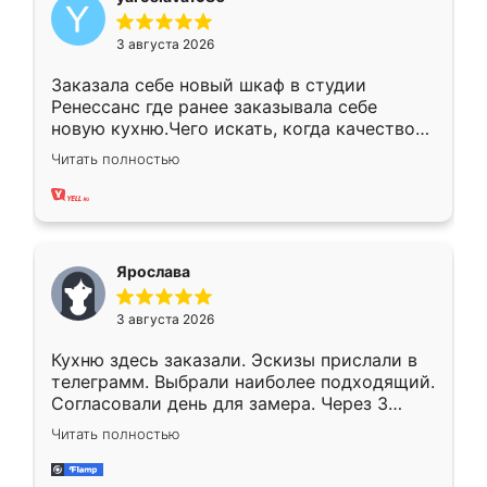
3 августа 2026
Заказала себе новый шкаф в студии
Ренессанс где ранее заказывала себе
новую кухню.Чего искать, когда качеством
вполне довольна. Служит кухня уже почти
Читать полностью
два года, нареканий нет.
Ярослава
3 августа 2026
Кухню здесь заказали. Эскизы прислали в
телеграмм. Выбрали наиболее подходящий.
Согласовали день для замера. Через 3
недели кухня была уже готова. Остались
Читать полностью
довольны работой. Спасибо Ренессанс
мебель за качественную работу!