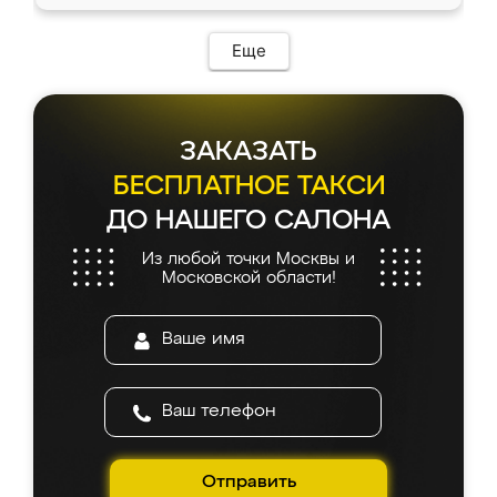
доставкой тоже никаких проблем не
возникло. Сборку выполнили аккуратно,
мебель сразу встала на свое место без
Еще
каких-либо доработок. Качеством осталась
довольна, все выглядит так, как и ожидала.
ЗАКАЗАТЬ
БЕСПЛАТНОЕ ТАКСИ
ДО НАШЕГО САЛОНА
Из любой точки Москвы и
Московской области!
Отправить