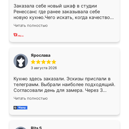
Заказала себе новый шкаф в студии
Ренессанс где ранее заказывала себе
новую кухню.Чего искать, когда качеством
вполне довольна. Служит кухня уже почти
Читать полностью
два года, нареканий нет.
Ярослава
3 августа 2026
Кухню здесь заказали. Эскизы прислали в
телеграмм. Выбрали наиболее подходящий.
Согласовали день для замера. Через 3
недели кухня была уже готова. Остались
Читать полностью
довольны работой. Спасибо Ренессанс
мебель за качественную работу!
Rita S.