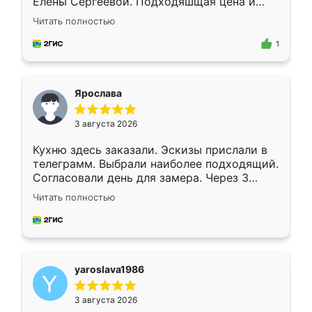
Елены Сергеевой. Подходяшщая цена и
короткие сроки изготовления. Приехавший
Читать полностью
для замера сотрудник Владислав
предложил по моему эскизу самый
1
подходящий вариант шкафа. Немного его
видоизменил, получилось даже лучше, чем
я хотела.
Ярослава
3 августа 2026
Кухню здесь заказали. Эскизы прислали в
телеграмм. Выбрали наиболее подходящий.
Согласовали день для замера. Через 3
недели кухня была уже готова. Остались
Читать полностью
довольны работой. Спасибо Ренессанс
мебель за качественную работу!
yaroslava1986
3 августа 2026