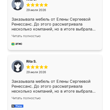
29 июля 2026
Заказывала мебель от Елены Сергеевой
Ренессанс. До этого рассматривала
несколько компаний, но в итоге выбрала
эту. Сначала обговорили условия, потом
Читать полностью
приехал замерщик, всё спокойно объяснил
и снял размеры. Изготовили в срок, с
доставкой тоже никаких проблем не
возникло. Сборку выполнили аккуратно,
мебель сразу встала на свое место без
Rita S.
каких-либо доработок. Качеством осталась
довольна, все выглядит так, как и ожидала.
29 июля 2026
Заказывала мебель от Елены Сергеевой
Ренессанс. До этого рассматривала
несколько компаний, но в итоге выбрала
эту. Сначала обговорили условия, потом
Читать полностью
приехал замерщик, всё спокойно объяснил
и снял размеры. Изготовили в срок, с