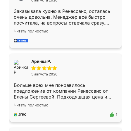
6 августа 2026
мебели буду заказывать только здесь.
Заказывала кухню в Ренессанс, осталась
очень довольна. Менеджер всё быстро
посчитала, на вопросы отвечала сразу.
Замерщик приехал в субботу, подошёл к
Читать полностью
делу со всей ответственностью. Собрали
за день, ребята работали аккуратно, даже
пыли почти не было. Качество отличное,
ящики ходят плавно, ничего не скрипит.
Всё подошло как влитое.
Аринка Р.
5 августа 2026
Больше всех мне понравилось
предложение от компании Ренессанс от
Елены Сергеевой. Подходяшщая цена и
короткие сроки изготовления. Приехавший
Читать полностью
для замера сотрудник Владислав
предложил по моему эскизу самый
1
подходящий вариант шкафа. Немного его
видоизменил, получилось даже лучше, чем