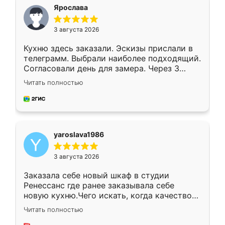
я хотела.
Ярослава
3 августа 2026
Кухню здесь заказали. Эскизы прислали в
телеграмм. Выбрали наиболее подходящий.
Согласовали день для замера. Через 3
недели кухня была уже готова. Остались
Читать полностью
довольны работой. Спасибо Ренессанс
мебель за качественную работу!
yaroslava1986
3 августа 2026
Заказала себе новый шкаф в студии
Ренессанс где ранее заказывала себе
новую кухню.Чего искать, когда качеством
вполне довольна. Служит кухня уже почти
Читать полностью
два года, нареканий нет.