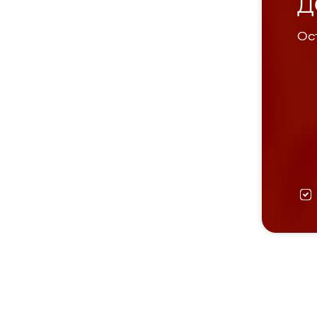
Д
Ост