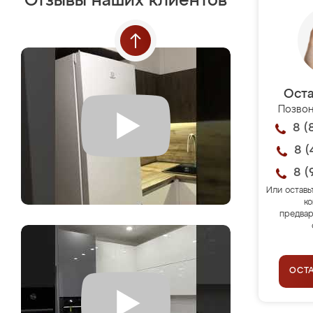
Отзывы наших клиентов
Оста
Позвон
8 (
8 (
8 (
Или оставь
ко
предвар
ОСТ