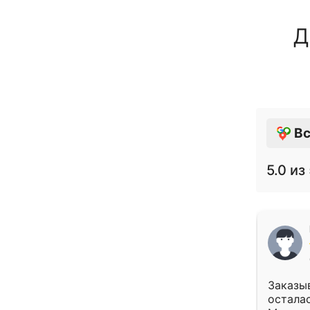
Д
Вс
5.0
из 
Заказыв
осталас