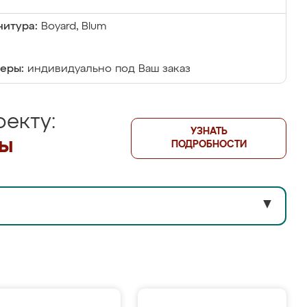
итура:
Boyard, Blum
еры:
индивидуально под Ваш заказ
екту:
УЗНАТЬ
лы
ПОДРОБНОСТИ
▼