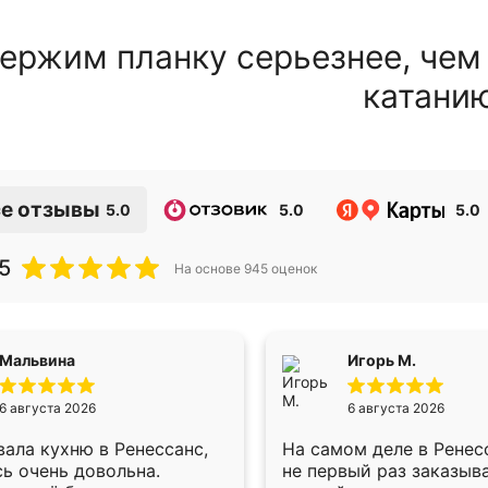
ержим планку серьезнее, чем
катани
е отзывы
5.0
5.0
5.0
5
На основе
945
оценок
Мальвина
Игорь М.
6 августа 2026
6 августа 2026
ала кухню в Ренессанс,
На самом деле в Ренес
ь очень довольна.
не первый раз заказыв