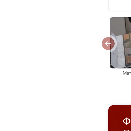
Мат
Ф