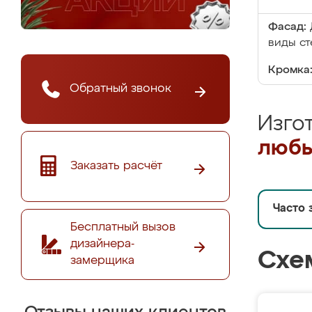
Фасад:
виды ст
Кромка
Обратный звонок
Изго
любы
Заказать расчёт
Часто 
Бесплатный вызов
дизайнера-
Схе
замерщика