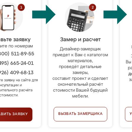
вьте заявку
Замер и расчет
ите по номерам
Дизайнер-замерщик
800) 511-89-55
приедет к Вам с каталогом
материалов,
Вы
495) 665-24-01
проведёт детальные
р
926) 409-68-13
замеры,
д
составит проект и сделает
з
те заявку на сайте для
окончательный расчёт
нсультации и
стоимости Вашей будущей
ительного расчёта
стоимости.
мебели.
ВЫЗВАТЬ ЗАМЕРЩИКА
АВИТЬ ЗАЯВКУ