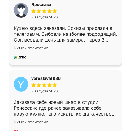
я хотела.
Ярослава
3 августа 2026
Кухню здесь заказали. Эскизы прислали в
телеграмм. Выбрали наиболее подходящий.
Согласовали день для замера. Через 3
недели кухня была уже готова. Остались
Читать полностью
довольны работой. Спасибо Ренессанс
мебель за качественную работу!
yaroslava1986
3 августа 2026
Заказала себе новый шкаф в студии
Ренессанс где ранее заказывала себе
новую кухню.Чего искать, когда качеством
вполне довольна. Служит кухня уже почти
Читать полностью
два года, нареканий нет.