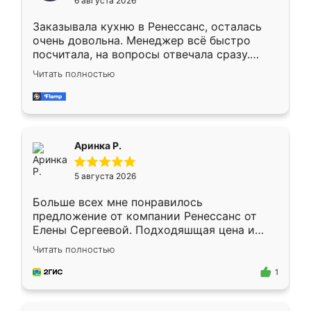
6 августа 2026
мебели буду заказывать только здесь.
Заказывала кухню в Ренессанс, осталась
очень довольна. Менеджер всё быстро
посчитала, на вопросы отвечала сразу.
Замерщик приехал в субботу, подошёл к
Читать полностью
делу со всей ответственностью. Собрали
за день, ребята работали аккуратно, даже
пыли почти не было. Качество отличное,
ящики ходят плавно, ничего не скрипит.
Всё подошло как влитое.
Аринка Р.
5 августа 2026
Больше всех мне понравилось
предложение от компании Ренессанс от
Елены Сергеевой. Подходяшщая цена и
короткие сроки изготовления. Приехавший
Читать полностью
для замера сотрудник Владислав
предложил по моему эскизу самый
1
подходящий вариант шкафа. Немного его
видоизменил, получилось даже лучше, чем