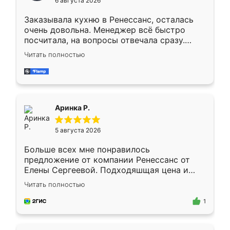
6 августа 2026
мебели буду заказывать только здесь.
Заказывала кухню в Ренессанс, осталась
очень довольна. Менеджер всё быстро
посчитала, на вопросы отвечала сразу.
Замерщик приехал в субботу, подошёл к
Читать полностью
делу со всей ответственностью. Собрали
за день, ребята работали аккуратно, даже
пыли почти не было. Качество отличное,
ящики ходят плавно, ничего не скрипит.
Всё подошло как влитое.
Аринка Р.
5 августа 2026
Больше всех мне понравилось
предложение от компании Ренессанс от
Елены Сергеевой. Подходяшщая цена и
короткие сроки изготовления. Приехавший
Читать полностью
для замера сотрудник Владислав
предложил по моему эскизу самый
1
подходящий вариант шкафа. Немного его
видоизменил, получилось даже лучше, чем