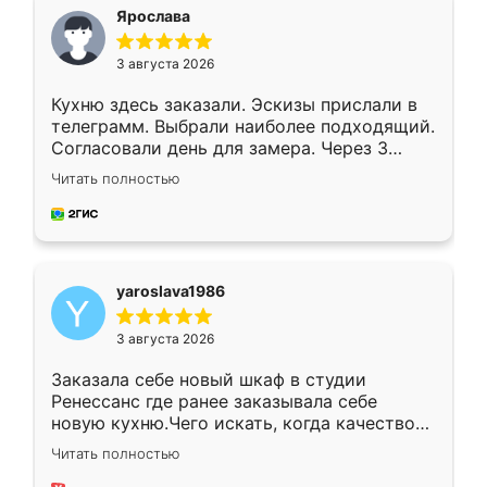
я хотела.
Ярослава
3 августа 2026
Кухню здесь заказали. Эскизы прислали в
телеграмм. Выбрали наиболее подходящий.
Согласовали день для замера. Через 3
недели кухня была уже готова. Остались
Читать полностью
довольны работой. Спасибо Ренессанс
мебель за качественную работу!
yaroslava1986
3 августа 2026
Заказала себе новый шкаф в студии
Ренессанс где ранее заказывала себе
новую кухню.Чего искать, когда качеством
вполне довольна. Служит кухня уже почти
Читать полностью
два года, нареканий нет.