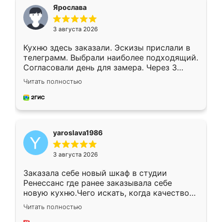
я хотела.
Ярослава
3 августа 2026
Кухню здесь заказали. Эскизы прислали в
телеграмм. Выбрали наиболее подходящий.
Согласовали день для замера. Через 3
недели кухня была уже готова. Остались
Читать полностью
довольны работой. Спасибо Ренессанс
мебель за качественную работу!
yaroslava1986
3 августа 2026
Заказала себе новый шкаф в студии
Ренессанс где ранее заказывала себе
новую кухню.Чего искать, когда качеством
вполне довольна. Служит кухня уже почти
Читать полностью
два года, нареканий нет.