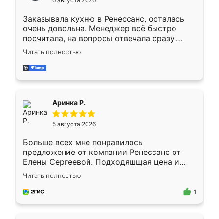
6 августа 2026
мебели буду заказывать только здесь.
Заказывала кухню в Ренессанс, осталась
очень довольна. Менеджер всё быстро
посчитала, на вопросы отвечала сразу.
Замерщик приехал в субботу, подошёл к
Читать полностью
делу со всей ответственностью. Собрали
за день, ребята работали аккуратно, даже
пыли почти не было. Качество отличное,
ящики ходят плавно, ничего не скрипит.
Всё подошло как влитое.
Аринка Р.
5 августа 2026
Больше всех мне понравилось
предложение от компании Ренессанс от
Елены Сергеевой. Подходяшщая цена и
короткие сроки изготовления. Приехавший
Читать полностью
для замера сотрудник Владислав
предложил по моему эскизу самый
1
подходящий вариант шкафа. Немного его
видоизменил, получилось даже лучше, чем