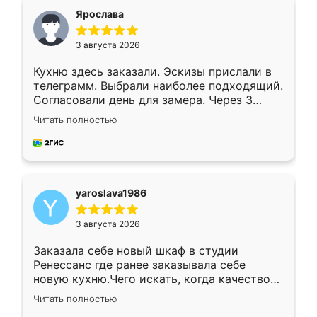
я хотела.
Ярослава
3 августа 2026
Кухню здесь заказали. Эскизы прислали в
телеграмм. Выбрали наиболее подходящий.
Согласовали день для замера. Через 3
недели кухня была уже готова. Остались
Читать полностью
довольны работой. Спасибо Ренессанс
мебель за качественную работу!
yaroslava1986
3 августа 2026
Заказала себе новый шкаф в студии
Ренессанс где ранее заказывала себе
новую кухню.Чего искать, когда качеством
вполне довольна. Служит кухня уже почти
Читать полностью
два года, нареканий нет.