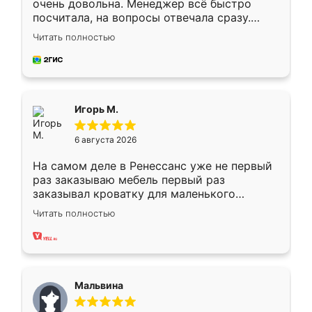
очень довольна. Менеджер всё быстро
посчитала, на вопросы отвечала сразу.
Замерщик приехал в субботу, подошёл к
Читать полностью
делу со всей ответственностью. Собрали
за день, ребята работали аккуратно, даже
пыли почти не было. Качество отличное,
ящики ходят плавно, ничего не скрипит.
Всё подошло как влитое.
Игорь М.
6 августа 2026
На самом деле в Ренессанс уже не первый
раз заказываю мебель первый раз
заказывал кроватку для маленького
ребёнка при его рождении ,во второй раз
Читать полностью
заказал шкаф-купе. По качеству очень
хорошее сборка достаточно быстрая,
также адекватные цены. До этого
сравнивал с разными конкурентами в этом
сегменте ,выбор у конкурентов куда
Мальвина
меньше, здесь же он более разнообразный.
Мне нравится ,если что-то потребуется из