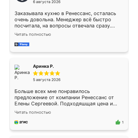
6 августа 2026
мебели буду заказывать только здесь.
Заказывала кухню в Ренессанс, осталась
очень довольна. Менеджер всё быстро
посчитала, на вопросы отвечала сразу.
Замерщик приехал в субботу, подошёл к
Читать полностью
делу со всей ответственностью. Собрали
за день, ребята работали аккуратно, даже
пыли почти не было. Качество отличное,
ящики ходят плавно, ничего не скрипит.
Всё подошло как влитое.
Аринка Р.
5 августа 2026
Больше всех мне понравилось
предложение от компании Ренессанс от
Елены Сергеевой. Подходяшщая цена и
короткие сроки изготовления. Приехавший
Читать полностью
для замера сотрудник Владислав
предложил по моему эскизу самый
1
подходящий вариант шкафа. Немного его
видоизменил, получилось даже лучше, чем