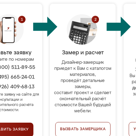
вьте заявку
Замер и расчет
ите по номерам
Дизайнер-замерщик
800) 511-89-55
приедет к Вам с каталогом
материалов,
Вы
495) 665-24-01
проведёт детальные
р
926) 409-68-13
замеры,
д
составит проект и сделает
з
те заявку на сайте для
окончательный расчёт
нсультации и
стоимости Вашей будущей
ительного расчёта
стоимости.
мебели.
ВЫЗВАТЬ ЗАМЕРЩИКА
АВИТЬ ЗАЯВКУ