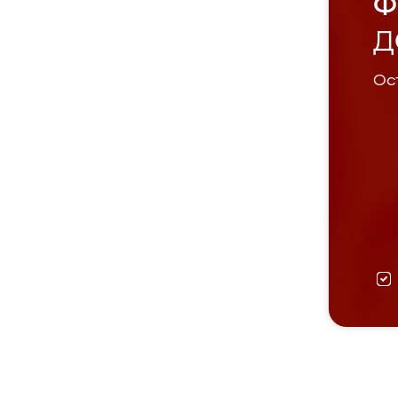
Ф
Д
Ост