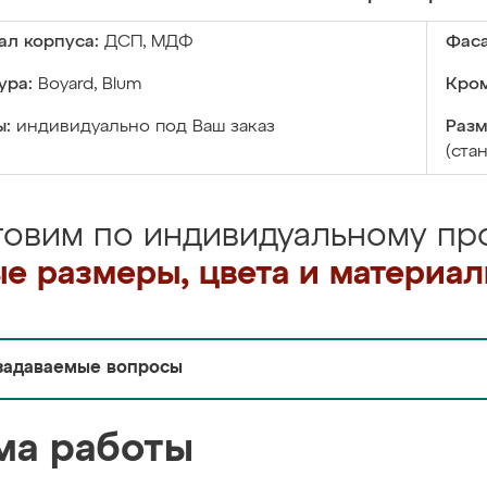
ал корпуса:
ДСП, МДФ
Фаса
ура:
Boyard, Blum
Кром
ы:
индивидуально под Ваш заказ
Разм
(ста
товим по индивидуальному про
е размеры, цвета и материа
задаваемые вопросы
ма работы