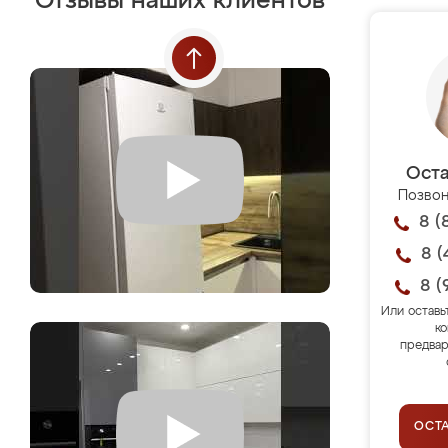
Отзывы наших клиентов
Оста
Позвон
8 (
8 (
8 (
Или оставь
ко
предвар
ОСТ