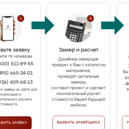
вьте заявку
Замер и расчет
ите по номерам
Дизайнер-замерщик
800) 511-89-55
приедет к Вам с каталогом
материалов,
Вы
495) 665-24-01
проведёт детальные
р
926) 409-68-13
замеры,
д
составит проект и сделает
з
те заявку на сайте для
окончательный расчёт
нсультации и
стоимости Вашей будущей
ительного расчёта
стоимости.
мебели.
ВЫЗВАТЬ ЗАМЕРЩИКА
АВИТЬ ЗАЯВКУ