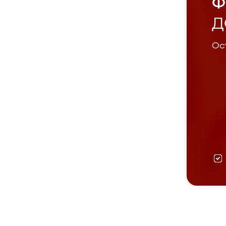
Ф
Д
Ост