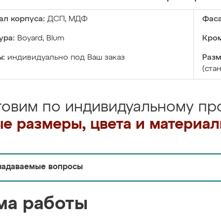
ал корпуса:
ДСП, МДФ
Фаса
ура:
Boyard, Blum
Кром
ы:
индивидуально под Ваш заказ
Разм
(ста
товим по индивидуальному про
е размеры, цвета и материа
задаваемые вопросы
ма работы