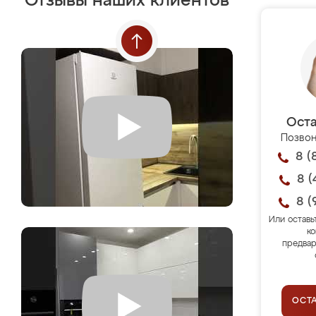
Отзывы наших клиентов
Оста
Позвон
8 (
8 (
8 (
Или оставь
ко
предвар
ОСТ