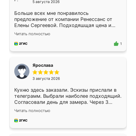
5 августа 2026
Больше всех мне понравилось
предложение от компании Ренессанс от
Елены Сергеевой. Подходяшщая цена и
короткие сроки изготовления. Приехавший
Читать полностью
для замера сотрудник Владислав
предложил по моему эскизу самый
1
подходящий вариант шкафа. Немного его
видоизменил, получилось даже лучше, чем
я хотела.
Ярослава
3 августа 2026
Кухню здесь заказали. Эскизы прислали в
телеграмм. Выбрали наиболее подходящий.
Согласовали день для замера. Через 3
недели кухня была уже готова. Остались
Читать полностью
довольны работой. Спасибо Ренессанс
мебель за качественную работу!