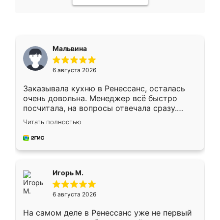
Мальвина
6 августа 2026
Заказывала кухню в Ренессанс, осталась
очень довольна. Менеджер всё быстро
посчитала, на вопросы отвечала сразу.
Замерщик приехал в субботу, подошёл к
Читать полностью
делу со всей ответственностью. Собрали
за день, ребята работали аккуратно, даже
пыли почти не было. Качество отличное,
ящики ходят плавно, ничего не скрипит.
Всё подошло как влитое.
Игорь М.
6 августа 2026
На самом деле в Ренессанс уже не первый