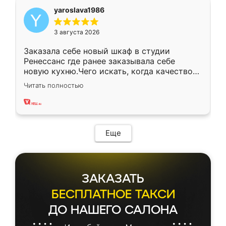
yaroslava1986
3 августа 2026
Заказала себе новый шкаф в студии
Ренессанс где ранее заказывала себе
новую кухню.Чего искать, когда качеством
вполне довольна. Служит кухня уже почти
Читать полностью
два года, нареканий нет.
Еще
ЗАКАЗАТЬ
БЕСПЛАТНОЕ ТАКСИ
ДО НАШЕГО САЛОНА