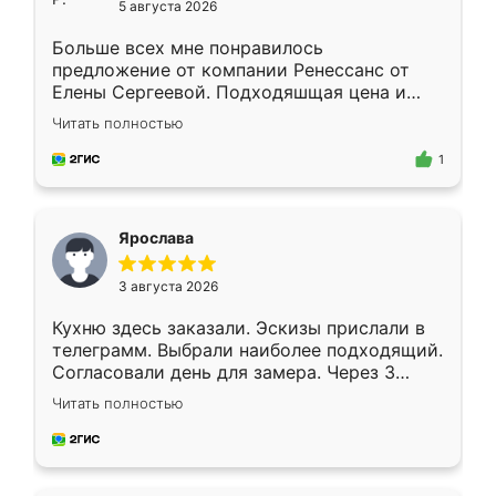
5 августа 2026
Больше всех мне понравилось
предложение от компании Ренессанс от
Елены Сергеевой. Подходяшщая цена и
короткие сроки изготовления. Приехавший
Читать полностью
для замера сотрудник Владислав
предложил по моему эскизу самый
1
подходящий вариант шкафа. Немного его
видоизменил, получилось даже лучше, чем
я хотела.
Ярослава
3 августа 2026
Кухню здесь заказали. Эскизы прислали в
телеграмм. Выбрали наиболее подходящий.
Согласовали день для замера. Через 3
недели кухня была уже готова. Остались
Читать полностью
довольны работой. Спасибо Ренессанс
мебель за качественную работу!