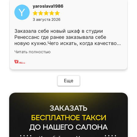
yaroslava1986
3 августа 2026
Заказала себе новый шкаф в студии
Ренессанс где ранее заказывала себе
новую кухню.Чего искать, когда качеством
вполне довольна. Служит кухня уже почти
Читать полностью
два года, нареканий нет.
Еще
ЗАКАЗАТЬ
БЕСПЛАТНОЕ ТАКСИ
ДО НАШЕГО САЛОНА