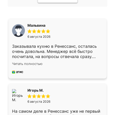
Мальвина
6 августа 2026
Заказывала кухню в Ренессанс, осталась
очень довольна. Менеджер всё быстро
посчитала, на вопросы отвечала сразу.
Замерщик приехал в субботу, подошёл к
Читать полностью
делу со всей ответственностью. Собрали
за день, ребята работали аккуратно, даже
пыли почти не было. Качество отличное,
ящики ходят плавно, ничего не скрипит.
Всё подошло как влитое.
Игорь М.
6 августа 2026
На самом деле в Ренессанс уже не первый