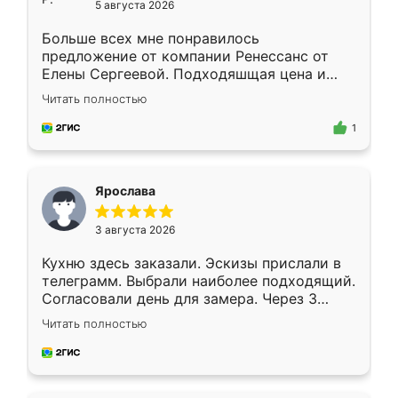
5 августа 2026
Больше всех мне понравилось
предложение от компании Ренессанс от
Елены Сергеевой. Подходяшщая цена и
короткие сроки изготовления. Приехавший
Читать полностью
для замера сотрудник Владислав
предложил по моему эскизу самый
1
подходящий вариант шкафа. Немного его
видоизменил, получилось даже лучше, чем
я хотела.
Ярослава
3 августа 2026
Кухню здесь заказали. Эскизы прислали в
телеграмм. Выбрали наиболее подходящий.
Согласовали день для замера. Через 3
недели кухня была уже готова. Остались
Читать полностью
довольны работой. Спасибо Ренессанс
мебель за качественную работу!