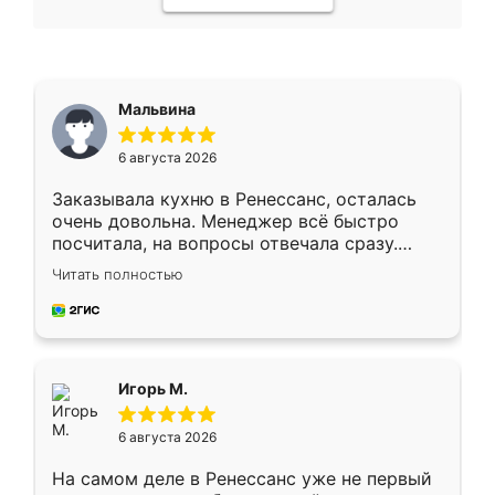
Мальвина
6 августа 2026
Заказывала кухню в Ренессанс, осталась
очень довольна. Менеджер всё быстро
посчитала, на вопросы отвечала сразу.
Замерщик приехал в субботу, подошёл к
Читать полностью
делу со всей ответственностью. Собрали
за день, ребята работали аккуратно, даже
пыли почти не было. Качество отличное,
ящики ходят плавно, ничего не скрипит.
Всё подошло как влитое.
Игорь М.
6 августа 2026
На самом деле в Ренессанс уже не первый