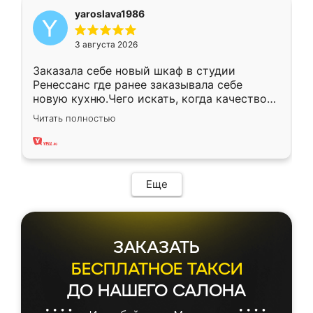
yaroslava1986
3 августа 2026
Заказала себе новый шкаф в студии
Ренессанс где ранее заказывала себе
новую кухню.Чего искать, когда качеством
вполне довольна. Служит кухня уже почти
Читать полностью
два года, нареканий нет.
Еще
ЗАКАЗАТЬ
БЕСПЛАТНОЕ ТАКСИ
ДО НАШЕГО САЛОНА