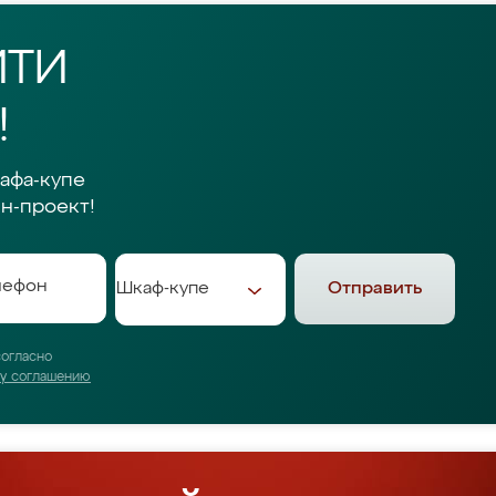
ЙТИ
!
афа-купе
н-проект!
Отправить
согласно
му соглашению