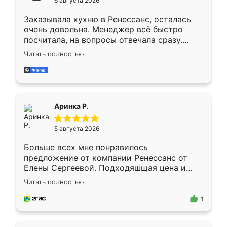
6 августа 2026
мебели буду заказывать только здесь.
Заказывала кухню в Ренессанс, осталась
очень довольна. Менеджер всё быстро
посчитала, на вопросы отвечала сразу.
Замерщик приехал в субботу, подошёл к
Читать полностью
делу со всей ответственностью. Собрали
за день, ребята работали аккуратно, даже
пыли почти не было. Качество отличное,
ящики ходят плавно, ничего не скрипит.
Всё подошло как влитое.
Аринка Р.
5 августа 2026
Больше всех мне понравилось
предложение от компании Ренессанс от
Елены Сергеевой. Подходяшщая цена и
короткие сроки изготовления. Приехавший
Читать полностью
для замера сотрудник Владислав
предложил по моему эскизу самый
1
подходящий вариант шкафа. Немного его
видоизменил, получилось даже лучше, чем