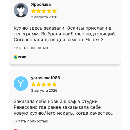
я хотела.
Ярослава
3 августа 2026
Кухню здесь заказали. Эскизы прислали в
телеграмм. Выбрали наиболее подходящий.
Согласовали день для замера. Через 3
недели кухня была уже готова. Остались
Читать полностью
довольны работой. Спасибо Ренессанс
мебель за качественную работу!
yaroslava1986
3 августа 2026
Заказала себе новый шкаф в студии
Ренессанс где ранее заказывала себе
новую кухню.Чего искать, когда качеством
вполне довольна. Служит кухня уже почти
Читать полностью
два года, нареканий нет.