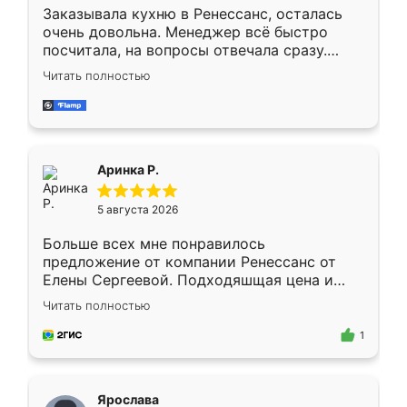
Заказывала кухню в Ренессанс, осталась
очень довольна. Менеджер всё быстро
посчитала, на вопросы отвечала сразу.
Замерщик приехал в субботу, подошёл к
Читать полностью
делу со всей ответственностью. Собрали
за день, ребята работали аккуратно, даже
пыли почти не было. Качество отличное,
ящики ходят плавно, ничего не скрипит.
Всё подошло как влитое.
Аринка Р.
5 августа 2026
Больше всех мне понравилось
предложение от компании Ренессанс от
Елены Сергеевой. Подходяшщая цена и
короткие сроки изготовления. Приехавший
Читать полностью
для замера сотрудник Владислав
предложил по моему эскизу самый
1
подходящий вариант шкафа. Немного его
видоизменил, получилось даже лучше, чем
я хотела.
Ярослава