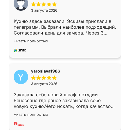
3 августа 2026
Кухню здесь заказали. Эскизы прислали в
телеграмм. Выбрали наиболее подходящий.
Согласовали день для замера. Через 3
недели кухня была уже готова. Остались
Читать полностью
довольны работой. Спасибо Ренессанс
мебель за качественную работу!
yaroslava1986
3 августа 2026
Заказала себе новый шкаф в студии
Ренессанс где ранее заказывала себе
новую кухню.Чего искать, когда качеством
вполне довольна. Служит кухня уже почти
Читать полностью
два года, нареканий нет.