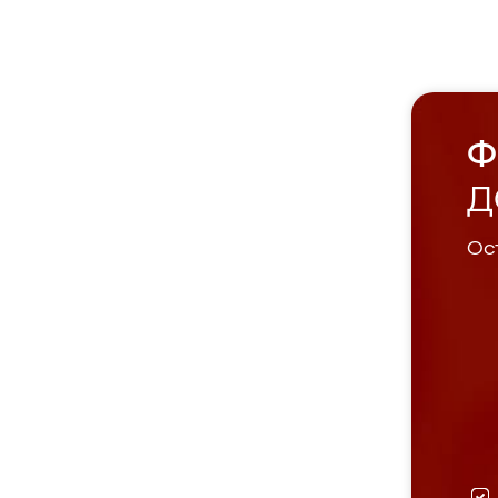
Ф
Д
Ост