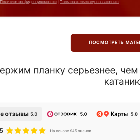
Политике конфиденциальности
|
Пользовательскому соглашению
ПОСМОТРЕТЬ МАТ
ержим планку серьезнее, чем
катани
е отзывы
5.0
5.0
5.0
5
На основе
945
оценок