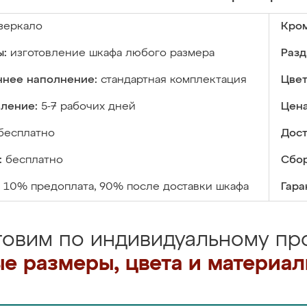
зеркало
Кром
ы:
изготовление шкафа любого размера
Разд
ннее наполнение:
стандартная комплектация
Цвет
вление:
5-7 рабочих дней
Цена
бесплатно
Дост
:
бесплатно
Сбор
10% предоплата, 90% после доставки шкафа
Гара
товим по индивидуальному про
е размеры, цвета и материа