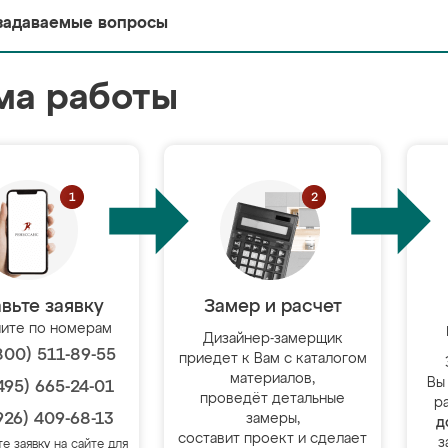
задаваемые вопросы
ма работы
вьте заявку
Замер и расчет
ите по номерам
Дизайнер-замерщик
800) 511-89-55
приедет к Вам с каталогом
материалов,
Вы
495) 665-24-01
проведёт детальные
р
926) 409-68-13
замеры,
д
составит проект и сделает
з
те заявку на сайте для