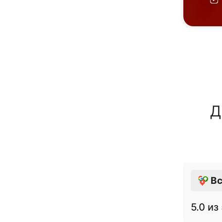
Д
Вс
5.0
из 