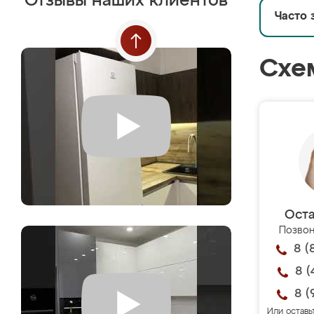
Отзывы наших клиентов
Часто 
Схе
Оста
Позвон
8 (
8 (
8 (
Или оставь