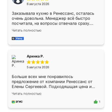
Мне нравится ,если что-то потребуется из
6 августа 2026
мебели буду заказывать только здесь.
Заказывала кухню в Ренессанс, осталась
очень довольна. Менеджер всё быстро
посчитала, на вопросы отвечала сразу.
Замерщик приехал в субботу, подошёл к
Читать полностью
делу со всей ответственностью. Собрали
за день, ребята работали аккуратно, даже
пыли почти не было. Качество отличное,
ящики ходят плавно, ничего не скрипит.
Всё подошло как влитое.
Аринка Р.
5 августа 2026
Больше всех мне понравилось
предложение от компании Ренессанс от
Елены Сергеевой. Подходяшщая цена и
короткие сроки изготовления. Приехавший
Читать полностью
для замера сотрудник Владислав
предложил по моему эскизу самый
1
подходящий вариант шкафа. Немного его
видоизменил, получилось даже лучше, чем