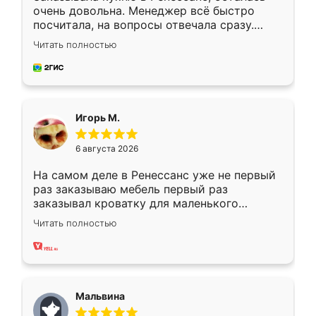
очень довольна. Менеджер всё быстро
посчитала, на вопросы отвечала сразу.
Замерщик приехал в субботу, подошёл к
Читать полностью
делу со всей ответственностью. Собрали
за день, ребята работали аккуратно, даже
пыли почти не было. Качество отличное,
ящики ходят плавно, ничего не скрипит.
Всё подошло как влитое.
Игорь М.
6 августа 2026
На самом деле в Ренессанс уже не первый
раз заказываю мебель первый раз
заказывал кроватку для маленького
ребёнка при его рождении ,во второй раз
Читать полностью
заказал шкаф-купе. По качеству очень
хорошее сборка достаточно быстрая,
также адекватные цены. До этого
сравнивал с разными конкурентами в этом
сегменте ,выбор у конкурентов куда
Мальвина
меньше, здесь же он более разнообразный.