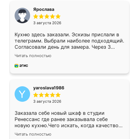
я хотела.
Ярослава
3 августа 2026
Кухню здесь заказали. Эскизы прислали в
телеграмм. Выбрали наиболее подходящий.
Согласовали день для замера. Через 3
недели кухня была уже готова. Остались
Читать полностью
довольны работой. Спасибо Ренессанс
мебель за качественную работу!
yaroslava1986
3 августа 2026
Заказала себе новый шкаф в студии
Ренессанс где ранее заказывала себе
новую кухню.Чего искать, когда качеством
вполне довольна. Служит кухня уже почти
Читать полностью
два года, нареканий нет.