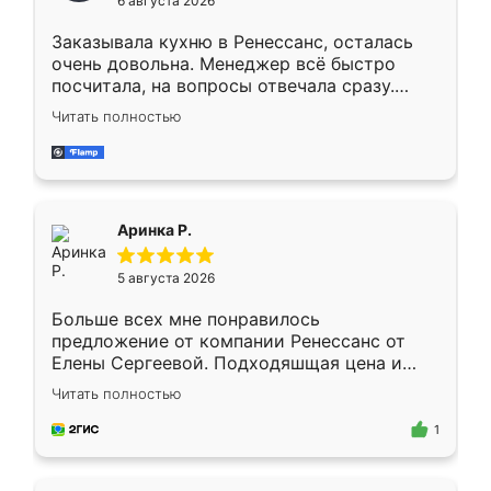
6 августа 2026
мебели буду заказывать только здесь.
Заказывала кухню в Ренессанс, осталась
очень довольна. Менеджер всё быстро
посчитала, на вопросы отвечала сразу.
Замерщик приехал в субботу, подошёл к
Читать полностью
делу со всей ответственностью. Собрали
за день, ребята работали аккуратно, даже
пыли почти не было. Качество отличное,
ящики ходят плавно, ничего не скрипит.
Всё подошло как влитое.
Аринка Р.
5 августа 2026
Больше всех мне понравилось
предложение от компании Ренессанс от
Елены Сергеевой. Подходяшщая цена и
короткие сроки изготовления. Приехавший
Читать полностью
для замера сотрудник Владислав
предложил по моему эскизу самый
1
подходящий вариант шкафа. Немного его
видоизменил, получилось даже лучше, чем