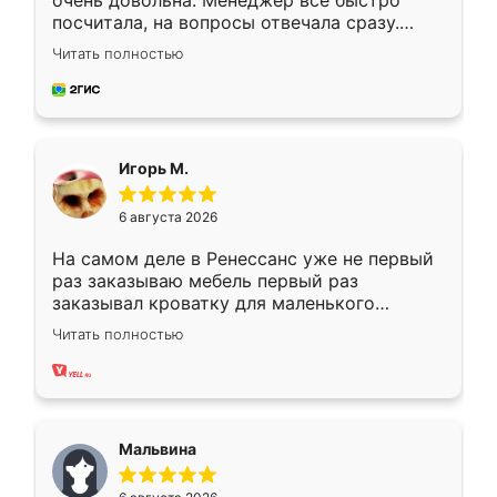
очень довольна. Менеджер всё быстро
посчитала, на вопросы отвечала сразу.
Замерщик приехал в субботу, подошёл к
Читать полностью
делу со всей ответственностью. Собрали
за день, ребята работали аккуратно, даже
пыли почти не было. Качество отличное,
ящики ходят плавно, ничего не скрипит.
Всё подошло как влитое.
Игорь М.
6 августа 2026
На самом деле в Ренессанс уже не первый
раз заказываю мебель первый раз
заказывал кроватку для маленького
ребёнка при его рождении ,во второй раз
Читать полностью
заказал шкаф-купе. По качеству очень
хорошее сборка достаточно быстрая,
также адекватные цены. До этого
сравнивал с разными конкурентами в этом
сегменте ,выбор у конкурентов куда
Мальвина
меньше, здесь же он более разнообразный.
Мне нравится ,если что-то потребуется из