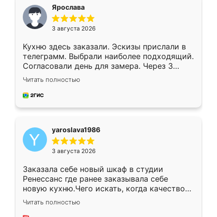
я хотела.
Ярослава
3 августа 2026
Кухню здесь заказали. Эскизы прислали в
телеграмм. Выбрали наиболее подходящий.
Согласовали день для замера. Через 3
недели кухня была уже готова. Остались
Читать полностью
довольны работой. Спасибо Ренессанс
мебель за качественную работу!
yaroslava1986
3 августа 2026
Заказала себе новый шкаф в студии
Ренессанс где ранее заказывала себе
новую кухню.Чего искать, когда качеством
вполне довольна. Служит кухня уже почти
Читать полностью
два года, нареканий нет.