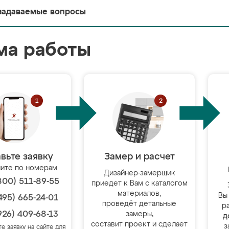
задаваемые вопросы
ма работы
вьте заявку
Замер и расчет
ите по номерам
Дизайнер-замерщик
800) 511-89-55
приедет к Вам с каталогом
материалов,
Вы
495) 665-24-01
проведёт детальные
р
926) 409-68-13
замеры,
д
составит проект и сделает
з
те заявку на сайте для