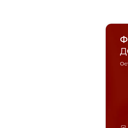
Ф
Д
Ост