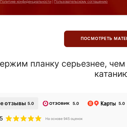
Политике конфиденциальности
|
Пользовательскому соглашению
ПОСМОТРЕТЬ МАТ
ержим планку серьезнее, чем
катани
е отзывы
5.0
5.0
5.0
5
На основе
945
оценок