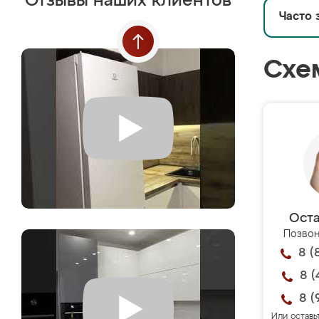
Отзывы наших клиентов
Часто 
Схе
Оста
Позвон
8 (
8 (
8 (
Или оставь