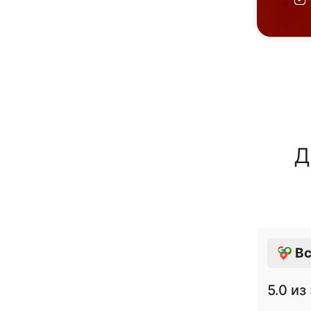
Д
Вс
5.0
из 