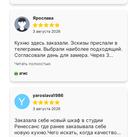
подходящий вариант шкафа. Немного его
видоизменил, получилось даже лучше, чем
я хотела.
Ярослава
3 августа 2026
Кухню здесь заказали. Эскизы прислали в
телеграмм. Выбрали наиболее подходящий.
Согласовали день для замера. Через 3
недели кухня была уже готова. Остались
Читать полностью
довольны работой. Спасибо Ренессанс
мебель за качественную работу!
yaroslava1986
3 августа 2026
Заказала себе новый шкаф в студии
Ренессанс где ранее заказывала себе
новую кухню.Чего искать, когда качеством