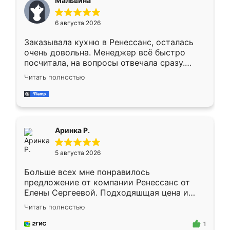
Мальвина
меньше, здесь же он более разнообразный.
Мне нравится ,если что-то потребуется из
6 августа 2026
мебели буду заказывать только здесь.
Заказывала кухню в Ренессанс, осталась
очень довольна. Менеджер всё быстро
посчитала, на вопросы отвечала сразу.
Замерщик приехал в субботу, подошёл к
Читать полностью
делу со всей ответственностью. Собрали
за день, ребята работали аккуратно, даже
пыли почти не было. Качество отличное,
ящики ходят плавно, ничего не скрипит.
Всё подошло как влитое.
Аринка Р.
5 августа 2026
Больше всех мне понравилось
предложение от компании Ренессанс от
Елены Сергеевой. Подходяшщая цена и
короткие сроки изготовления. Приехавший
Читать полностью
для замера сотрудник Владислав
предложил по моему эскизу самый
1