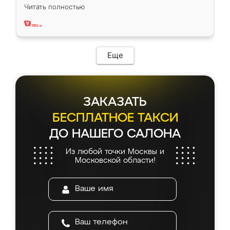
вполне довольна. Служит кухня уже почти
Читать полностью
два года, нареканий нет.
Еще
ЗАКАЗАТЬ
БЕСПЛАТНОЕ ТАКСИ
ДО НАШЕГО САЛОНА
Из любой точки Москвы и
Московской области!