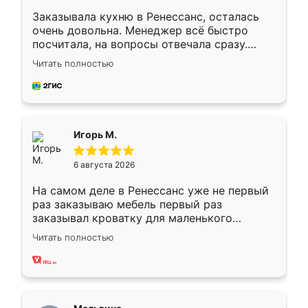
Заказывала кухню в Ренессанс, осталась
очень довольна. Менеджер всё быстро
посчитала, на вопросы отвечала сразу.
Замерщик приехал в субботу, подошёл к
Читать полностью
делу со всей ответственностью. Собрали
за день, ребята работали аккуратно, даже
пыли почти не было. Качество отличное,
ящики ходят плавно, ничего не скрипит.
Всё подошло как влитое.
Игорь М.
6 августа 2026
На самом деле в Ренессанс уже не первый
раз заказываю мебель первый раз
заказывал кроватку для маленького
ребёнка при его рождении ,во второй раз
Читать полностью
заказал шкаф-купе. По качеству очень
хорошее сборка достаточно быстрая,
также адекватные цены. До этого
сравнивал с разными конкурентами в этом
сегменте ,выбор у конкурентов куда