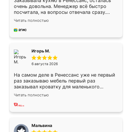
Заказывала кухню в Ренессанс, осталась
очень довольна. Менеджер всё быстро
посчитала, на вопросы отвечала сразу.
Замерщик приехал в субботу, подошёл к
Читать полностью
делу со всей ответственностью. Собрали
за день, ребята работали аккуратно, даже
пыли почти не было. Качество отличное,
ящики ходят плавно, ничего не скрипит.
Всё подошло как влитое.
Игорь М.
6 августа 2026
На самом деле в Ренессанс уже не первый
раз заказываю мебель первый раз
заказывал кроватку для маленького
ребёнка при его рождении ,во второй раз
Читать полностью
заказал шкаф-купе. По качеству очень
хорошее сборка достаточно быстрая,
также адекватные цены. До этого
сравнивал с разными конкурентами в этом
сегменте ,выбор у конкурентов куда
Мальвина
меньше, здесь же он более разнообразный.