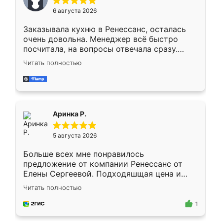
Мне нравится ,если что-то потребуется из
6 августа 2026
мебели буду заказывать только здесь.
Заказывала кухню в Ренессанс, осталась
очень довольна. Менеджер всё быстро
посчитала, на вопросы отвечала сразу.
Замерщик приехал в субботу, подошёл к
Читать полностью
делу со всей ответственностью. Собрали
за день, ребята работали аккуратно, даже
пыли почти не было. Качество отличное,
ящики ходят плавно, ничего не скрипит.
Всё подошло как влитое.
Аринка Р.
5 августа 2026
Больше всех мне понравилось
предложение от компании Ренессанс от
Елены Сергеевой. Подходяшщая цена и
короткие сроки изготовления. Приехавший
Читать полностью
для замера сотрудник Владислав
предложил по моему эскизу самый
1
подходящий вариант шкафа. Немного его