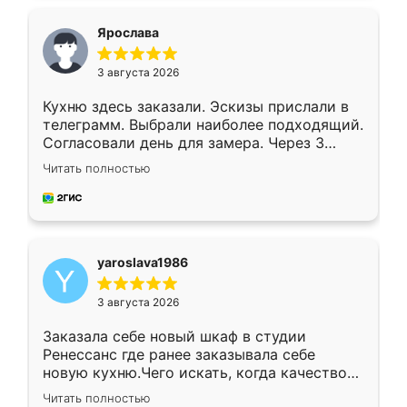
видоизменил, получилось даже лучше, чем
я хотела.
Ярослава
3 августа 2026
Кухню здесь заказали. Эскизы прислали в
телеграмм. Выбрали наиболее подходящий.
Согласовали день для замера. Через 3
недели кухня была уже готова. Остались
Читать полностью
довольны работой. Спасибо Ренессанс
мебель за качественную работу!
yaroslava1986
3 августа 2026
Заказала себе новый шкаф в студии
Ренессанс где ранее заказывала себе
новую кухню.Чего искать, когда качеством
вполне довольна. Служит кухня уже почти
Читать полностью