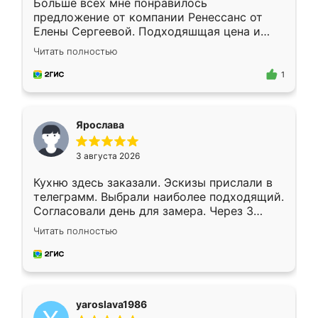
Больше всех мне понравилось
предложение от компании Ренессанс от
Елены Сергеевой. Подходяшщая цена и
короткие сроки изготовления. Приехавший
Читать полностью
для замера сотрудник Владислав
предложил по моему эскизу самый
1
подходящий вариант шкафа. Немного его
видоизменил, получилось даже лучше, чем
я хотела.
Ярослава
3 августа 2026
Кухню здесь заказали. Эскизы прислали в
телеграмм. Выбрали наиболее подходящий.
Согласовали день для замера. Через 3
недели кухня была уже готова. Остались
Читать полностью
довольны работой. Спасибо Ренессанс
мебель за качественную работу!
yaroslava1986