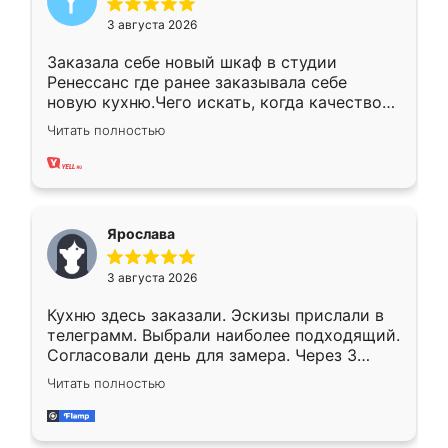
3 августа 2026
Заказала себе новый шкаф в студии
Ренессанс где ранее заказывала себе
новую кухню.Чего искать, когда качеством
вполне довольна. Служит кухня уже почти
Читать полностью
два года, нареканий нет.
Ярослава
3 августа 2026
Кухню здесь заказали. Эскизы прислали в
телеграмм. Выбрали наиболее подходящий.
Согласовали день для замера. Через 3
недели кухня была уже готова. Остались
Читать полностью
довольны работой. Спасибо Ренессанс
мебель за качественную работу!