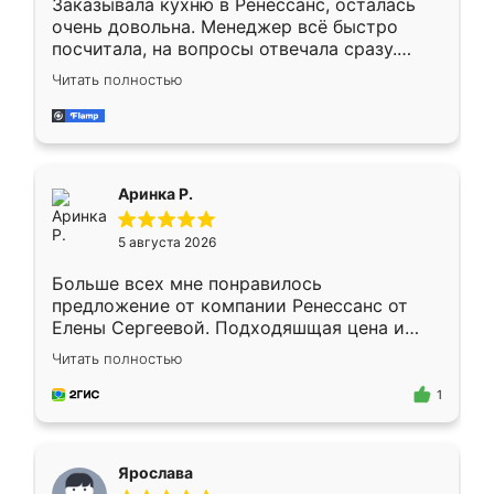
Заказывала кухню в Ренессанс, осталась
очень довольна. Менеджер всё быстро
посчитала, на вопросы отвечала сразу.
Замерщик приехал в субботу, подошёл к
Читать полностью
делу со всей ответственностью. Собрали
за день, ребята работали аккуратно, даже
пыли почти не было. Качество отличное,
ящики ходят плавно, ничего не скрипит.
Всё подошло как влитое.
Аринка Р.
5 августа 2026
Больше всех мне понравилось
предложение от компании Ренессанс от
Елены Сергеевой. Подходяшщая цена и
короткие сроки изготовления. Приехавший
Читать полностью
для замера сотрудник Владислав
предложил по моему эскизу самый
1
подходящий вариант шкафа. Немного его
видоизменил, получилось даже лучше, чем
я хотела.
Ярослава