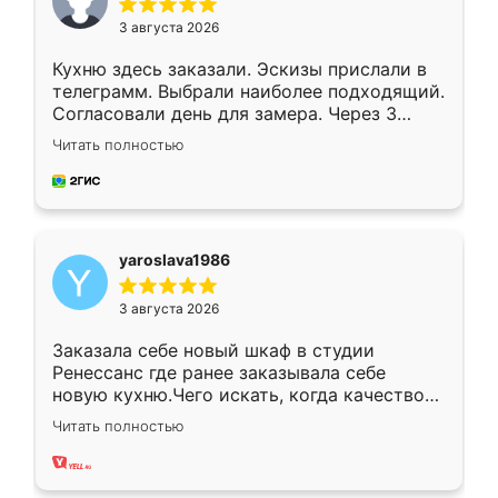
3 августа 2026
Кухню здесь заказали. Эскизы прислали в
телеграмм. Выбрали наиболее подходящий.
Согласовали день для замера. Через 3
недели кухня была уже готова. Остались
Читать полностью
довольны работой. Спасибо Ренессанс
мебель за качественную работу!
yaroslava1986
3 августа 2026
Заказала себе новый шкаф в студии
Ренессанс где ранее заказывала себе
новую кухню.Чего искать, когда качеством
вполне довольна. Служит кухня уже почти
Читать полностью
два года, нареканий нет.