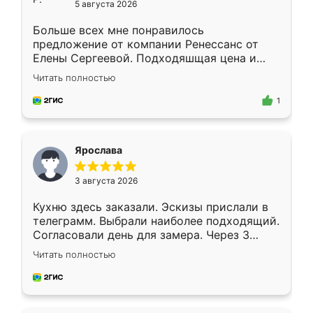
5 августа 2026
Больше всех мне понравилось
предложение от компании Ренессанс от
Елены Сергеевой. Подходяшщая цена и
короткие сроки изготовления. Приехавший
Читать полностью
для замера сотрудник Владислав
предложил по моему эскизу самый
1
подходящий вариант шкафа. Немного его
видоизменил, получилось даже лучше, чем
я хотела.
Ярослава
3 августа 2026
Кухню здесь заказали. Эскизы прислали в
телеграмм. Выбрали наиболее подходящий.
Согласовали день для замера. Через 3
недели кухня была уже готова. Остались
Читать полностью
довольны работой. Спасибо Ренессанс
мебель за качественную работу!