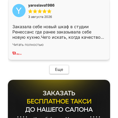
yaroslava1986
3 августа 2026
Заказала себе новый шкаф в студии
Ренессанс где ранее заказывала себе
новую кухню.Чего искать, когда качеством
вполне довольна. Служит кухня уже почти
Читать полностью
два года, нареканий нет.
Еще
ЗАКАЗАТЬ
БЕСПЛАТНОЕ ТАКСИ
ДО НАШЕГО САЛОНА