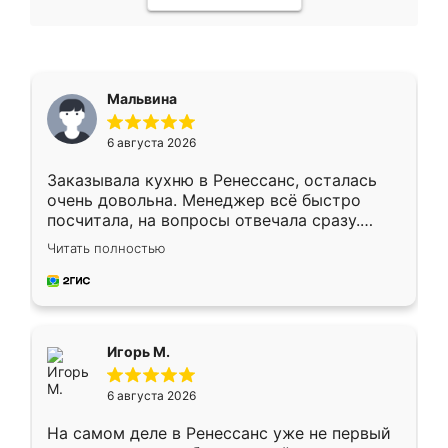
Мальвина
6 августа 2026
Заказывала кухню в Ренессанс, осталась
очень довольна. Менеджер всё быстро
посчитала, на вопросы отвечала сразу.
Замерщик приехал в субботу, подошёл к
Читать полностью
делу со всей ответственностью. Собрали
за день, ребята работали аккуратно, даже
пыли почти не было. Качество отличное,
ящики ходят плавно, ничего не скрипит.
Всё подошло как влитое.
Игорь М.
6 августа 2026
На самом деле в Ренессанс уже не первый