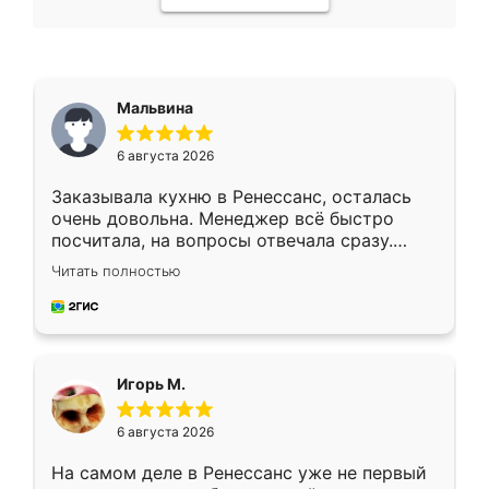
Мальвина
6 августа 2026
Заказывала кухню в Ренессанс, осталась
очень довольна. Менеджер всё быстро
посчитала, на вопросы отвечала сразу.
Замерщик приехал в субботу, подошёл к
Читать полностью
делу со всей ответственностью. Собрали
за день, ребята работали аккуратно, даже
пыли почти не было. Качество отличное,
ящики ходят плавно, ничего не скрипит.
Всё подошло как влитое.
Игорь М.
6 августа 2026
На самом деле в Ренессанс уже не первый