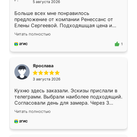
5 августа 2026
Больше всех мне понравилось
предложение от компании Ренессанс от
Елены Сергеевой. Подходяшщая цена и
короткие сроки изготовления. Приехавший
Читать полностью
для замера сотрудник Владислав
предложил по моему эскизу самый
1
подходящий вариант шкафа. Немного его
видоизменил, получилось даже лучше, чем
я хотела.
Ярослава
3 августа 2026
Кухню здесь заказали. Эскизы прислали в
телеграмм. Выбрали наиболее подходящий.
Согласовали день для замера. Через 3
недели кухня была уже готова. Остались
Читать полностью
довольны работой. Спасибо Ренессанс
мебель за качественную работу!