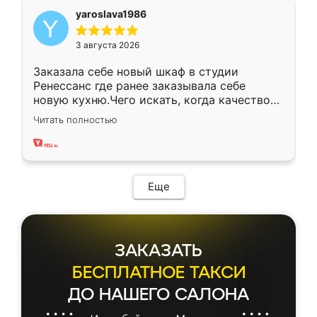
yaroslava1986
3 августа 2026
Заказала себе новый шкаф в студии
Ренессанс где ранее заказывала себе
новую кухню.Чего искать, когда качеством
вполне довольна. Служит кухня уже почти
Читать полностью
два года, нареканий нет.
Еще
ЗАКАЗАТЬ
БЕСПЛАТНОЕ ТАКСИ
ДО НАШЕГО САЛОНА