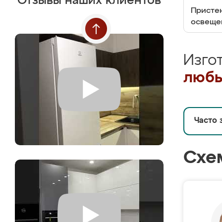
Отзывы наших клиентов
Пристен
освеще
Изго
любы
Часто 
Схе