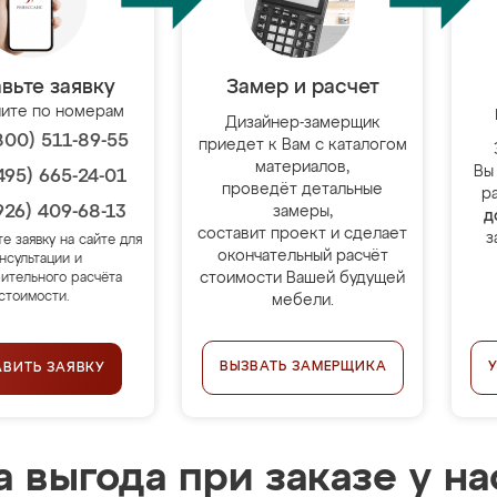
вьте заявку
Замер и расчет
ите по номерам
Дизайнер-замерщик
800) 511-89-55
приедет к Вам с каталогом
материалов,
Вы
495) 665-24-01
проведёт детальные
р
926) 409-68-13
замеры,
д
составит проект и сделает
з
те заявку на сайте для
окончательный расчёт
нсультации и
стоимости Вашей будущей
ительного расчёта
стоимости.
мебели.
ВЫЗВАТЬ ЗАМЕРЩИКА
АВИТЬ ЗАЯВКУ
 выгода при заказе у на