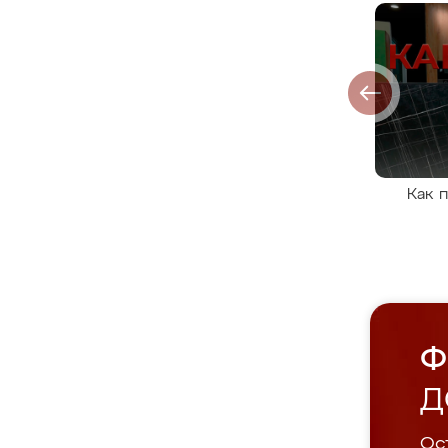
Как 
Ф
Д
Ост