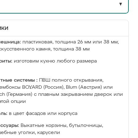
▼
ики
лешница:
пластиковая, толщина 26 мм или 38 мм;
скусственного камня, толщина 38 мм
риты:
изготовим кухню любого размера
тные системы :
ПВШ полного открывания,
ембоксы BOYARD (Россия), Blum (Австрия) или
ich (Германия) с плавным закрыванием дверок или
этой опции
ль:
в цвет фасадов или корпуса
ссуары:
Выкатные корзины, бутылочницы,
ебные уголки, карусели