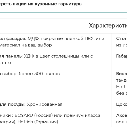
реть акции на кухонные гарнитуры
Характерист
ал фасадов:
МДФ, покрытые плёнкой ПВХ, или
Сто
материал на ваш выбор
из и
я панель:
ХДФ в цвет столешницы или с
Габа
чатью
а выбор, более 300 цветов
Выка
танд
Hett
без 
ля посуды:
Хромированная
Цоко
ники :
BOYARD (Россия) или премиум класса
Аксе
встрия), Hettich (Германия)
волш