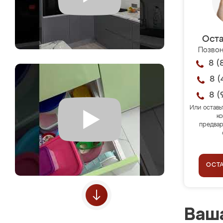
Оста
Позвон
8 (
8 (
8 (
Или оставь
ко
предвар
ОСТ
Ваша