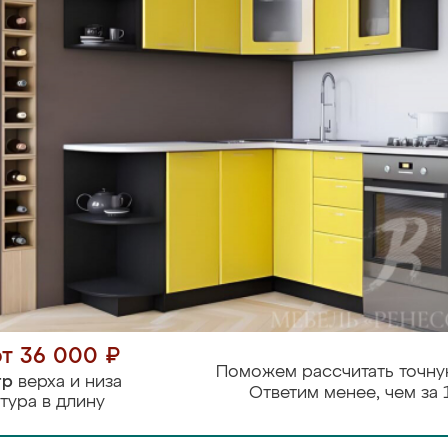
от 36 000 ₽
Поможем рассчитать точну
тр
верха и низа
Ответим менее, чем за 
тура в длину