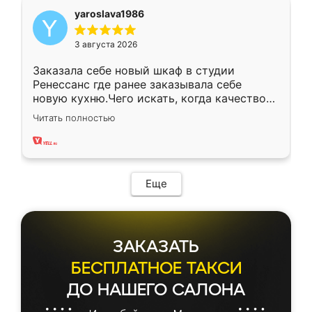
yaroslava1986
3 августа 2026
Заказала себе новый шкаф в студии
Ренессанс где ранее заказывала себе
новую кухню.Чего искать, когда качеством
вполне довольна. Служит кухня уже почти
Читать полностью
два года, нареканий нет.
Еще
ЗАКАЗАТЬ
БЕСПЛАТНОЕ ТАКСИ
ДО НАШЕГО САЛОНА