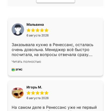
Мальвина
6 августа 2026
Заказывала кухню в Ренессанс, осталась
очень довольна. Менеджер всё быстро
посчитала, на вопросы отвечала сразу.
Замерщик приехал в субботу, подошёл к
Читать полностью
делу со всей ответственностью. Собрали
за день, ребята работали аккуратно, даже
пыли почти не было. Качество отличное,
ящики ходят плавно, ничего не скрипит.
Всё подошло как влитое.
Игорь М.
6 августа 2026
На самом деле в Ренессанс уже не первый