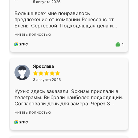
5 августа 2026
Больше всех мне понравилось
предложение от компании Ренессанс от
Елены Сергеевой. Подходяшщая цена и
короткие сроки изготовления. Приехавший
Читать полностью
для замера сотрудник Владислав
предложил по моему эскизу самый
1
подходящий вариант шкафа. Немного его
видоизменил, получилось даже лучше, чем
я хотела.
Ярослава
3 августа 2026
Кухню здесь заказали. Эскизы прислали в
телеграмм. Выбрали наиболее подходящий.
Согласовали день для замера. Через 3
недели кухня была уже готова. Остались
Читать полностью
довольны работой. Спасибо Ренессанс
мебель за качественную работу!