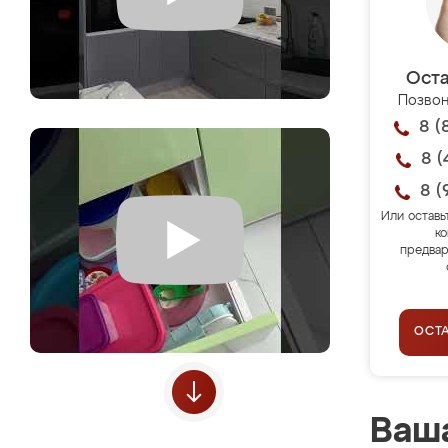
Оста
Позвон
8 (
8 (
8 (
Или оставь
ко
предвар
ОСТ
Ваша