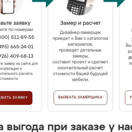
вьте заявку
Замер и расчет
ите по номерам
Дизайнер-замерщик
800) 511-89-55
приедет к Вам с каталогом
материалов,
Вы
495) 665-24-01
проведёт детальные
р
926) 409-68-13
замеры,
д
составит проект и сделает
з
те заявку на сайте для
окончательный расчёт
нсультации и
стоимости Вашей будущей
ительного расчёта
стоимости.
мебели.
ВЫЗВАТЬ ЗАМЕРЩИКА
АВИТЬ ЗАЯВКУ
 выгода при заказе у на