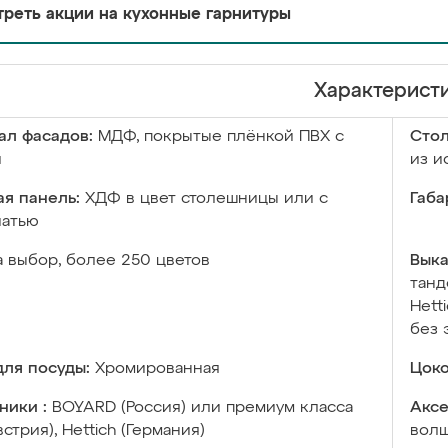
реть акции на кухонные гарнитуры
Характерист
ал фасадов:
МДФ, покрытые плёнкой ПВХ с
Сто
й
из и
я панель:
ХДФ в цвет столешницы или с
Габа
чатью
а выбор, более 250 цветов
Выка
танд
Hett
без 
ля посуды:
Хромированная
Цоко
ники :
BOYARD (Россия) или премиум класса
Аксе
встрия), Hettich (Германия)
волш