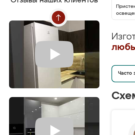
Отзывы наших клиентов
Пристен
освеще
Изго
любы
Часто 
Схе