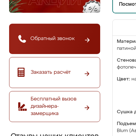
Посмот
Обратный звонок
Матери
патино
Стенова
фотопе
Заказать расчёт
Цвет:
н
Бесплатный вызов
дизайнера-
Сушка д
замерщика
Подъем
Blum (А