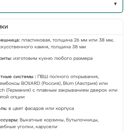
▼
ики
лешница:
пластиковая, толщина 26 мм или 38 мм;
скусственного камня, толщина 38 мм
риты:
изготовим кухню любого размера
тные системы :
ПВШ полного открывания,
ембоксы BOYARD (Россия), Blum (Австрия) или
ich (Германия) с плавным закрыванием дверок или
этой опции
ль:
в цвет фасадов или корпуса
ссуары:
Выкатные корзины, бутылочницы,
ебные уголки, карусели