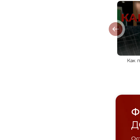
Как 
Ф
Д
Ост