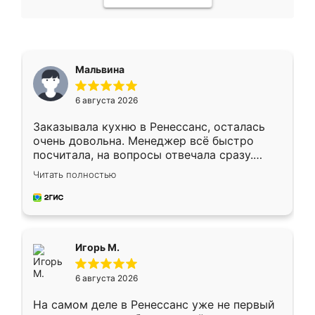
Мальвина
6 августа 2026
Заказывала кухню в Ренессанс, осталась
очень довольна. Менеджер всё быстро
посчитала, на вопросы отвечала сразу.
Замерщик приехал в субботу, подошёл к
Читать полностью
делу со всей ответственностью. Собрали
за день, ребята работали аккуратно, даже
пыли почти не было. Качество отличное,
ящики ходят плавно, ничего не скрипит.
Всё подошло как влитое.
Игорь М.
6 августа 2026
На самом деле в Ренессанс уже не первый