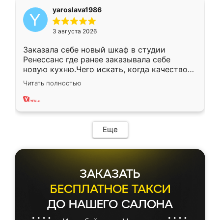
yaroslava1986
3 августа 2026
Заказала себе новый шкаф в студии
Ренессанс где ранее заказывала себе
новую кухню.Чего искать, когда качеством
вполне довольна. Служит кухня уже почти
Читать полностью
два года, нареканий нет.
Еще
ЗАКАЗАТЬ
БЕСПЛАТНОЕ ТАКСИ
ДО НАШЕГО САЛОНА