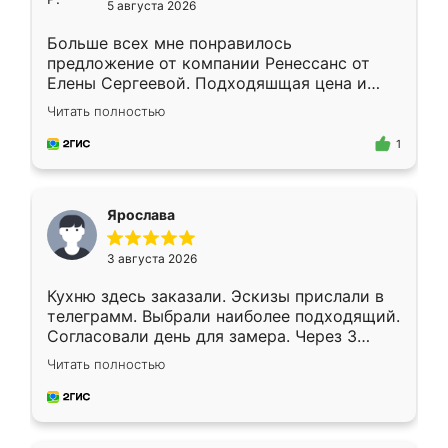
5 августа 2026
Больше всех мне понравилось
предложение от компании Ренессанс от
Елены Сергеевой. Подходяшщая цена и
короткие сроки изготовления. Приехавший
Читать полностью
для замера сотрудник Владислав
предложил по моему эскизу самый
1
подходящий вариант шкафа. Немного его
видоизменил, получилось даже лучше, чем
я хотела.
Ярослава
3 августа 2026
Кухню здесь заказали. Эскизы прислали в
телеграмм. Выбрали наиболее подходящий.
Согласовали день для замера. Через 3
недели кухня была уже готова. Остались
Читать полностью
довольны работой. Спасибо Ренессанс
мебель за качественную работу!