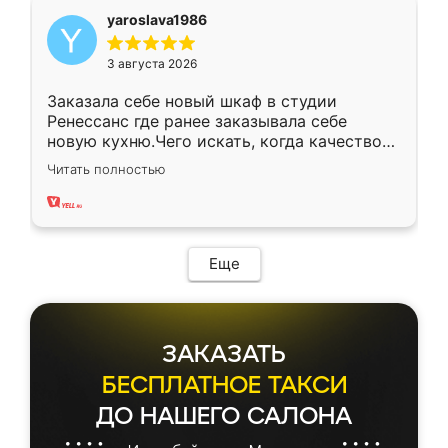
yaroslava1986
3 августа 2026
Заказала себе новый шкаф в студии
Ренессанс где ранее заказывала себе
новую кухню.Чего искать, когда качеством
вполне довольна. Служит кухня уже почти
Читать полностью
два года, нареканий нет.
Еще
ЗАКАЗАТЬ
БЕСПЛАТНОЕ ТАКСИ
ДО НАШЕГО САЛОНА