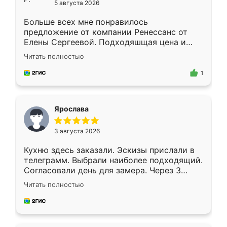
5 августа 2026
Больше всех мне понравилось
предложение от компании Ренессанс от
Елены Сергеевой. Подходяшщая цена и
короткие сроки изготовления. Приехавший
Читать полностью
для замера сотрудник Владислав
предложил по моему эскизу самый
1
подходящий вариант шкафа. Немного его
видоизменил, получилось даже лучше, чем
я хотела.
Ярослава
3 августа 2026
Кухню здесь заказали. Эскизы прислали в
телеграмм. Выбрали наиболее подходящий.
Согласовали день для замера. Через 3
недели кухня была уже готова. Остались
Читать полностью
довольны работой. Спасибо Ренессанс
мебель за качественную работу!