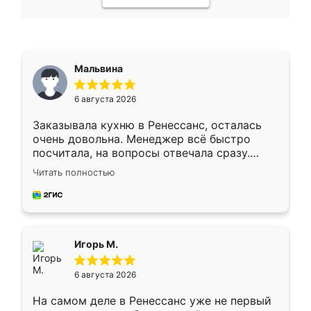
Мальвина
6 августа 2026
Заказывала кухню в Ренессанс, осталась
очень довольна. Менеджер всё быстро
посчитала, на вопросы отвечала сразу.
Замерщик приехал в субботу, подошёл к
Читать полностью
делу со всей ответственностью. Собрали
за день, ребята работали аккуратно, даже
пыли почти не было. Качество отличное,
ящики ходят плавно, ничего не скрипит.
Всё подошло как влитое.
Игорь М.
6 августа 2026
На самом деле в Ренессанс уже не первый