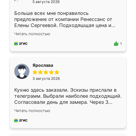
5 августа 2026
Больше всех мне понравилось
предложение от компании Ренессанс от
Елены Сергеевой. Подходяшщая цена и
короткие сроки изготовления. Приехавший
Читать полностью
для замера сотрудник Владислав
предложил по моему эскизу самый
1
подходящий вариант шкафа. Немного его
видоизменил, получилось даже лучше, чем
я хотела.
Ярослава
3 августа 2026
Кухню здесь заказали. Эскизы прислали в
телеграмм. Выбрали наиболее подходящий.
Согласовали день для замера. Через 3
недели кухня была уже готова. Остались
Читать полностью
довольны работой. Спасибо Ренессанс
мебель за качественную работу!