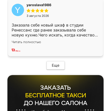
yaroslava1986
3 августа 2026
Заказала себе новый шкаф в студии
Ренессанс где ранее заказывала себе
новую кухню.Чего искать, когда качеством
вполне довольна. Служит кухня уже почти
Читать полностью
два года, нареканий нет.
Еще
ЗАКАЗАТЬ
БЕСПЛАТНОЕ ТАКСИ
ДО НАШЕГО САЛОНА