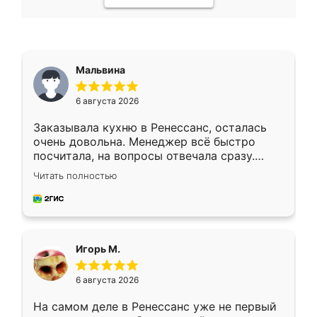
Мальвина
6 августа 2026
Заказывала кухню в Ренессанс, осталась
очень довольна. Менеджер всё быстро
посчитала, на вопросы отвечала сразу.
Замерщик приехал в субботу, подошёл к
Читать полностью
делу со всей ответственностью. Собрали
за день, ребята работали аккуратно, даже
пыли почти не было. Качество отличное,
ящики ходят плавно, ничего не скрипит.
Всё подошло как влитое.
Игорь М.
6 августа 2026
На самом деле в Ренессанс уже не первый