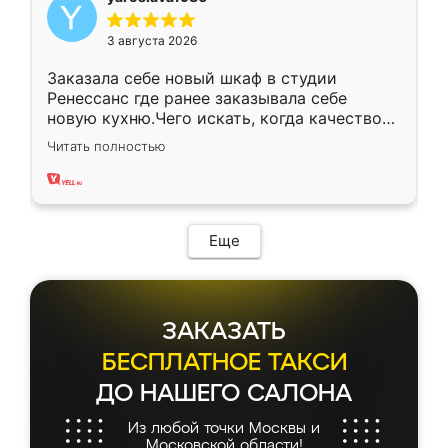
3 августа 2026
Заказала себе новый шкаф в студии
Ренессанс где ранее заказывала себе
новую кухню.Чего искать, когда качеством
вполне довольна. Служит кухня уже почти
Читать полностью
два года, нареканий нет.
Еще
ЗАКАЗАТЬ
БЕСПЛАТНОЕ ТАКСИ
ДО НАШЕГО САЛОНА
Из любой точки Москвы и
Московской области!