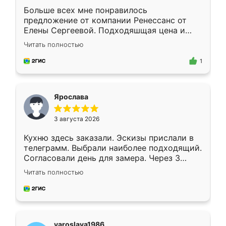
Больше всех мне понравилось
предложение от компании Ренессанс от
Елены Сергеевой. Подходяшщая цена и
короткие сроки изготовления. Приехавший
Читать полностью
для замера сотрудник Владислав
предложил по моему эскизу самый
1
подходящий вариант шкафа. Немного его
видоизменил, получилось даже лучше, чем
я хотела.
Ярослава
3 августа 2026
Кухню здесь заказали. Эскизы прислали в
телеграмм. Выбрали наиболее подходящий.
Согласовали день для замера. Через 3
недели кухня была уже готова. Остались
Читать полностью
довольны работой. Спасибо Ренессанс
мебель за качественную работу!
yaroslava1986