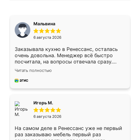
Мальвина
6 августа 2026
Заказывала кухню в Ренессанс, осталась
очень довольна. Менеджер всё быстро
посчитала, на вопросы отвечала сразу.
Замерщик приехал в субботу, подошёл к
Читать полностью
делу со всей ответственностью. Собрали
за день, ребята работали аккуратно, даже
пыли почти не было. Качество отличное,
ящики ходят плавно, ничего не скрипит.
Всё подошло как влитое.
Игорь М.
6 августа 2026
На самом деле в Ренессанс уже не первый
раз заказываю мебель первый раз