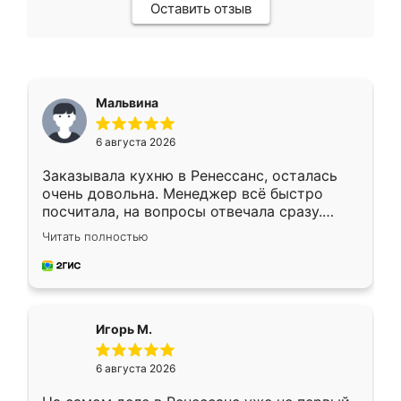
Оставить отзыв
Мальвина
6 августа 2026
Заказывала кухню в Ренессанс, осталась
очень довольна. Менеджер всё быстро
посчитала, на вопросы отвечала сразу.
Замерщик приехал в субботу, подошёл к
Читать полностью
делу со всей ответственностью. Собрали
за день, ребята работали аккуратно, даже
пыли почти не было. Качество отличное,
ящики ходят плавно, ничего не скрипит.
Всё подошло как влитое.
Игорь М.
6 августа 2026