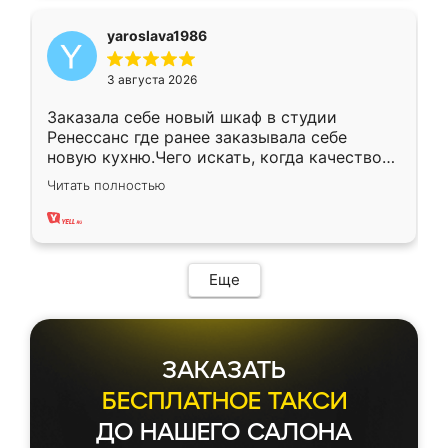
yaroslava1986
3 августа 2026
Заказала себе новый шкаф в студии
Ренессанс где ранее заказывала себе
новую кухню.Чего искать, когда качеством
вполне довольна. Служит кухня уже почти
Читать полностью
два года, нареканий нет.
Еще
ЗАКАЗАТЬ
БЕСПЛАТНОЕ ТАКСИ
ДО НАШЕГО САЛОНА