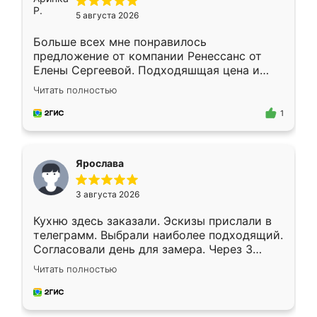
5 августа 2026
Больше всех мне понравилось
предложение от компании Ренессанс от
Елены Сергеевой. Подходяшщая цена и
короткие сроки изготовления. Приехавший
Читать полностью
для замера сотрудник Владислав
предложил по моему эскизу самый
1
подходящий вариант шкафа. Немного его
видоизменил, получилось даже лучше, чем
я хотела.
Ярослава
3 августа 2026
Кухню здесь заказали. Эскизы прислали в
телеграмм. Выбрали наиболее подходящий.
Согласовали день для замера. Через 3
недели кухня была уже готова. Остались
Читать полностью
довольны работой. Спасибо Ренессанс
мебель за качественную работу!