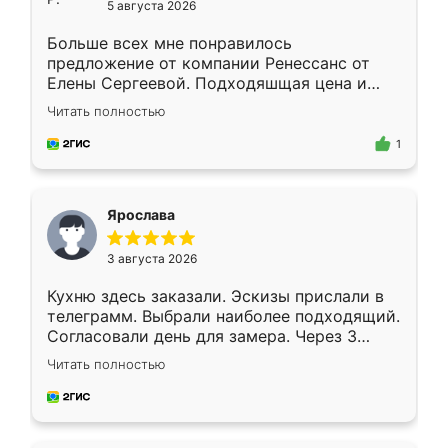
5 августа 2026
Больше всех мне понравилось
предложение от компании Ренессанс от
Елены Сергеевой. Подходяшщая цена и
короткие сроки изготовления. Приехавший
Читать полностью
для замера сотрудник Владислав
предложил по моему эскизу самый
1
подходящий вариант шкафа. Немного его
видоизменил, получилось даже лучше, чем
я хотела.
Ярослава
3 августа 2026
Кухню здесь заказали. Эскизы прислали в
телеграмм. Выбрали наиболее подходящий.
Согласовали день для замера. Через 3
недели кухня была уже готова. Остались
Читать полностью
довольны работой. Спасибо Ренессанс
мебель за качественную работу!