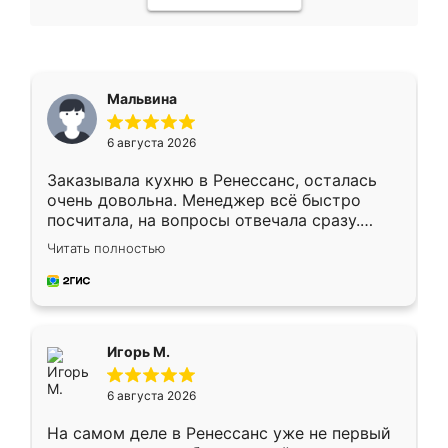
Мальвина
6 августа 2026
Заказывала кухню в Ренессанс, осталась
очень довольна. Менеджер всё быстро
посчитала, на вопросы отвечала сразу.
Замерщик приехал в субботу, подошёл к
Читать полностью
делу со всей ответственностью. Собрали
за день, ребята работали аккуратно, даже
пыли почти не было. Качество отличное,
ящики ходят плавно, ничего не скрипит.
Всё подошло как влитое.
Игорь М.
6 августа 2026
На самом деле в Ренессанс уже не первый