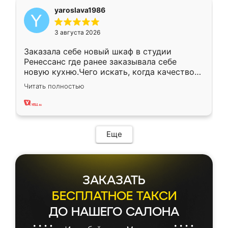
yaroslava1986
3 августа 2026
Заказала себе новый шкаф в студии
Ренессанс где ранее заказывала себе
новую кухню.Чего искать, когда качеством
вполне довольна. Служит кухня уже почти
Читать полностью
два года, нареканий нет.
Еще
ЗАКАЗАТЬ
БЕСПЛАТНОЕ ТАКСИ
ДО НАШЕГО САЛОНА