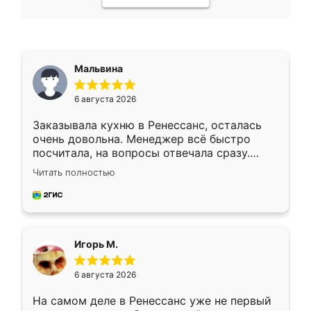
Мальвина
6 августа 2026
Заказывала кухню в Ренессанс, осталась
очень довольна. Менеджер всё быстро
посчитала, на вопросы отвечала сразу.
Замерщик приехал в субботу, подошёл к
Читать полностью
делу со всей ответственностью. Собрали
за день, ребята работали аккуратно, даже
пыли почти не было. Качество отличное,
ящики ходят плавно, ничего не скрипит.
Всё подошло как влитое.
Игорь М.
6 августа 2026
На самом деле в Ренессанс уже не первый