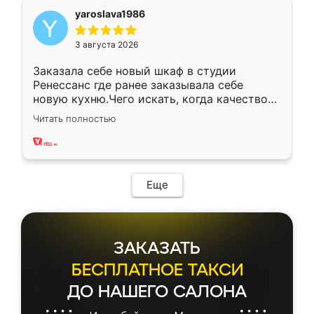
yaroslava1986
3 августа 2026
Заказала себе новый шкаф в студии
Ренессанс где ранее заказывала себе
новую кухню.Чего искать, когда качеством
вполне довольна. Служит кухня уже почти
Читать полностью
два года, нареканий нет.
Еще
ЗАКАЗАТЬ
БЕСПЛАТНОЕ ТАКСИ
ДО НАШЕГО САЛОНА