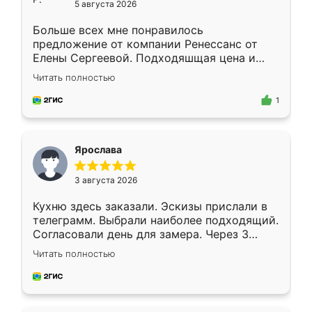
5 августа 2026
Больше всех мне понравилось
предложение от компании Ренессанс от
Елены Сергеевой. Подходяшщая цена и
короткие сроки изготовления. Приехавший
Читать полностью
для замера сотрудник Владислав
предложил по моему эскизу самый
1
подходящий вариант шкафа. Немного его
видоизменил, получилось даже лучше, чем
я хотела.
Ярослава
3 августа 2026
Кухню здесь заказали. Эскизы прислали в
телеграмм. Выбрали наиболее подходящий.
Согласовали день для замера. Через 3
недели кухня была уже готова. Остались
Читать полностью
довольны работой. Спасибо Ренессанс
мебель за качественную работу!