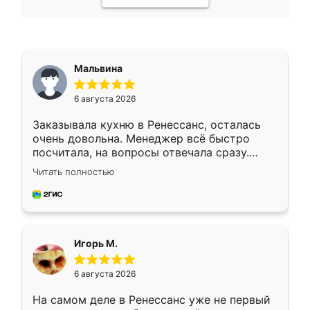
Мальвина
6 августа 2026
Заказывала кухню в Ренессанс, осталась
очень довольна. Менеджер всё быстро
посчитала, на вопросы отвечала сразу.
Замерщик приехал в субботу, подошёл к
Читать полностью
делу со всей ответственностью. Собрали
за день, ребята работали аккуратно, даже
пыли почти не было. Качество отличное,
ящики ходят плавно, ничего не скрипит.
Всё подошло как влитое.
Игорь М.
6 августа 2026
На самом деле в Ренессанс уже не первый