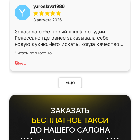
yaroslava1986
3 августа 2026
Заказала себе новый шкаф в студии
Ренессанс где ранее заказывала себе
новую кухню.Чего искать, когда качеством
вполне довольна. Служит кухня уже почти
Читать полностью
два года, нареканий нет.
Еще
ЗАКАЗАТЬ
БЕСПЛАТНОЕ ТАКСИ
ДО НАШЕГО САЛОНА