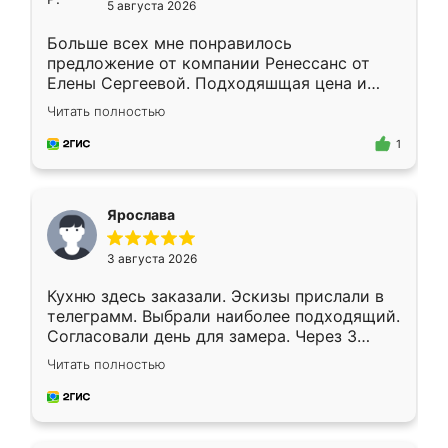
5 августа 2026
Больше всех мне понравилось
предложение от компании Ренессанс от
Елены Сергеевой. Подходяшщая цена и
короткие сроки изготовления. Приехавший
Читать полностью
для замера сотрудник Владислав
предложил по моему эскизу самый
1
подходящий вариант шкафа. Немного его
видоизменил, получилось даже лучше, чем
я хотела.
Ярослава
3 августа 2026
Кухню здесь заказали. Эскизы прислали в
телеграмм. Выбрали наиболее подходящий.
Согласовали день для замера. Через 3
недели кухня была уже готова. Остались
Читать полностью
довольны работой. Спасибо Ренессанс
мебель за качественную работу!