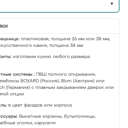
▼
ики
лешница:
пластиковая, толщина 26 мм или 38 мм;
скусственного камня, толщина 38 мм
риты:
изготовим кухню любого размера
тные системы :
ПВШ полного открывания,
ембоксы BOYARD (Россия), Blum (Австрия) или
ich (Германия) с плавным закрыванием дверок или
этой опции
ль:
в цвет фасадов или корпуса
ссуары:
Выкатные корзины, бутылочницы,
ебные уголки, карусели