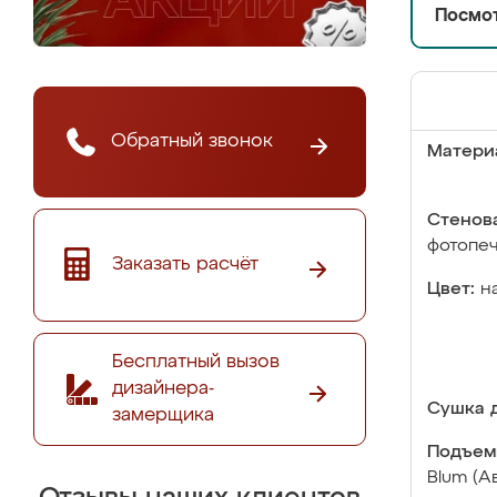
Посмот
Обратный звонок
Матери
Стенова
фотопе
Заказать расчёт
Цвет:
н
Бесплатный вызов
дизайнера-
Сушка д
замерщика
Подъем
Blum (А