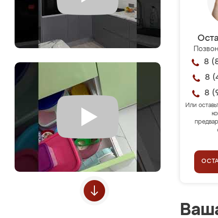
Оста
Позвон
8 (
8 (
8 (
Или оставь
ко
предвар
ОСТ
Ваша