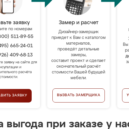
вьте заявку
Замер и расчет
ите по номерам
Дизайнер-замерщик
800) 511-89-55
приедет к Вам с каталогом
материалов,
Вы
495) 665-24-01
проведёт детальные
р
926) 409-68-13
замеры,
д
составит проект и сделает
з
те заявку на сайте для
окончательный расчёт
нсультации и
стоимости Вашей будущей
ительного расчёта
стоимости.
мебели.
ВЫЗВАТЬ ЗАМЕРЩИКА
АВИТЬ ЗАЯВКУ
 выгода при заказе у на