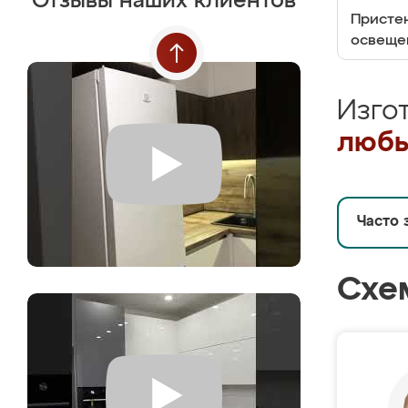
Отзывы наших клиентов
Пристен
освеще
Изго
любы
Часто 
Схе