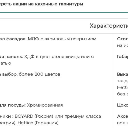
реть акции на кухонные гарнитуры
Характерист
ал фасадов:
МДФ с акриловым покрытием
Сто
из и
я панель:
ХДФ в цвет столешницы или с
Габа
чатью
а выбор, более 200 цветов
Выка
танд
Hett
без 
ля посуды:
Хромированная
Цоко
ники :
BOYARD (Россия) или премиум класса
Аксе
встрия), Hettich (Германия)
волш