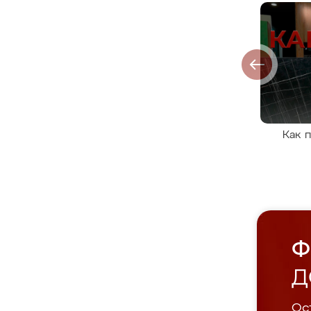
Как 
Ф
Д
Ост